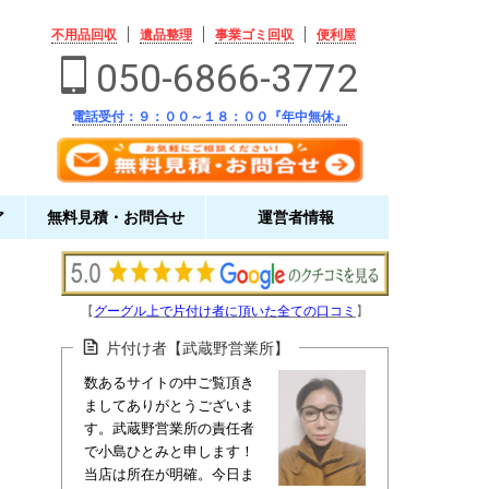
不用品回収
遺品整理
事業ゴミ回収
便利屋
050-6866-3772
電話受付：９：００～１８：００『年中無休』
ア
無料見積・お問合せ
運営者情報
【
グーグル上で片付け者に頂いた全ての口コミ
】
片付け者【武蔵野営業所】
数あるサイトの中ご覧頂き
ましてありがとうございま
す。武蔵野営業所の責任者
で小島ひとみと申します！
当店は所在が明確。今日ま