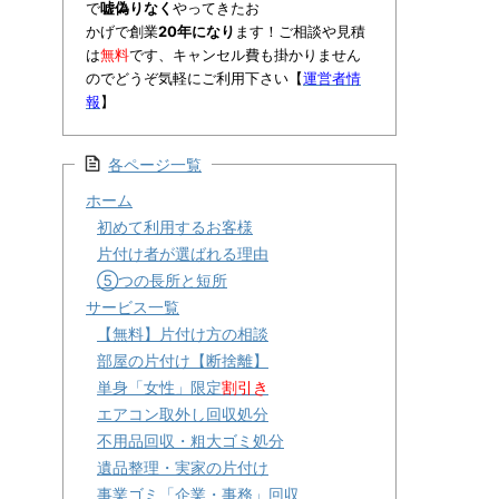
で
嘘偽りなく
やってきたお
かげで創業
20年になり
ます！ご相談や見積
は
無料
です、キャンセル費も掛かりません
のでどうぞ気軽にご利用下さい【
運営者情
報
】
各ページ一覧
ホーム
初めて利用するお客様
片付け者が選ばれる理由
⑤つの長所と短所
サービス一覧
【無料】片付け方の相談
部屋の片付け【断捨離】
単身「女性」限定
割引き
エアコン取外し回収処分
不用品回収・粗大ゴミ処分
遺品整理・実家の片付け
事業ゴミ「企業・事務」回収