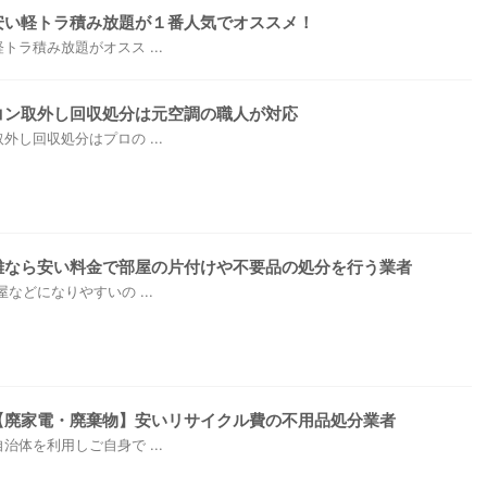
安い軽トラ積み放題が１番人気でオススメ！
ラ積み放題がオスス ...
コン取外し回収処分は元空調の職人が対応
し回収処分はプロの ...
離なら安い料金で部屋の片付けや不要品の処分を行う業者
などになりやすいの ...
【廃家電・廃棄物】安いリサイクル費の不用品処分業者
体を利用しご自身で ...