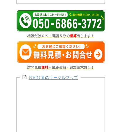
相談だけＯＫ！電話５分で
概算
出します！
訪問見積
無料
＝最終金額・追加請求無し！
片付け者のグーグルマップ