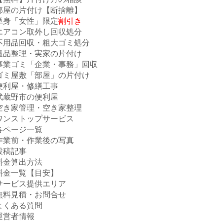
部屋の片付け【断捨離】
単身「女性」限定
割引き
エアコン取外し回収処分
不用品回収・粗大ゴミ処分
遺品整理・実家の片付け
事業ゴミ「企業・事務」回収
ゴミ屋敷「部屋」の片付け
便利屋・修繕工事
武蔵野市の便利屋
空き家管理・空き家整理
ワンストップサービス
各ページ一覧
作業前・作業後の写真
投稿記事
料金算出方法
料金一覧【目安】
サービス提供エリア
無料見積・お問合せ
よくある質問
運営者情報