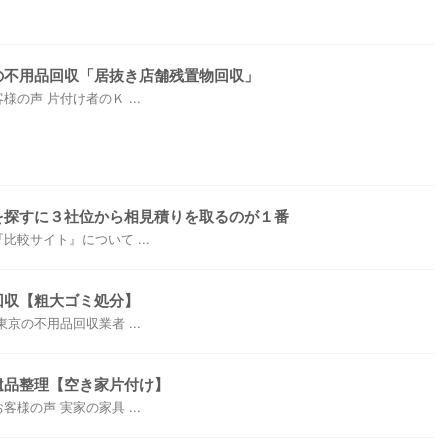
の不用品回収「居抜き店舗残置物回収」
の声 片付け者のＫ ...
を探すに３社位から相見積りを取るのが１番
較サイト』について ...
回収【粗大ゴミ処分】
京の不用品回収業者 ...
遺品整理【空き家片付け】
様の声 実家の家具 ...