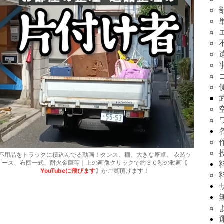
不用品をトラックに積込んでる動画！タンス、棚、大きな座卓、 衣装ケ
ース、布団一式、耐火金庫等｜上の画像クリックで約３０秒の動画【
YouTubeに飛びます
】がご覧頂けます！