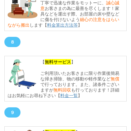
丁寧で迅速な作業をモットーに、
誠心誠
意
お客さまの為に最善を尽くします！家
具などを運出す際、お部屋の床や壁など
に傷を付けないよう
細心の注意をはらい
ながら搬出
します【
料金算出方法等
】
８
【
無料サービス
】
ご利用頂いたお客さまに限り作業後簡易
な掃き掃除、物の移動や軽作業など
無償
で行っております。また、諸条件ござい
ますが
無料回収
も行っております！詳細
はお気軽にお尋ね下さい【
料金一覧
】
９