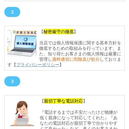
２
【
秘密厳守の徹底
】
当店では個人情報保護に関する基本方針を
徹底するための取組みを行っています。ま
た、知り得たお客さまの個人情報は厳重に
管理し
適時適切に削除及び処分
しておりま
す【
プライバシーポリシー
】
３
【
親切丁寧な電話対応
】
『電話するまでは不安だったけど物腰が
低く親身になって対応してくれた』『あ
なたの電話対応が親切丁寧で分かりやす
くて良かった』など、多くのお客さまか