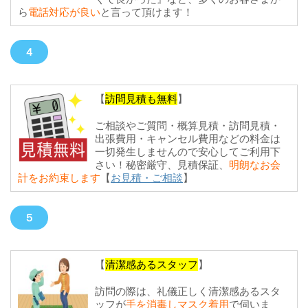
ら
電話対応が良い
と言って頂けます！
４
【
訪問見積も無料
】
ご相談やご質問・概算見積・訪問見積・
出張費用・キャンセル費用などの料金は
一切発生しませんので安心してご利用下
さい！秘密厳守、見積保証、
明朗なお会
計をお約束します
【
お見積・ご相談
】
５
【
清潔感あるスタッフ
】
訪問の際は、礼儀正しく清潔感あるスタ
ッフが
手を消毒しマスク着用
で伺いま