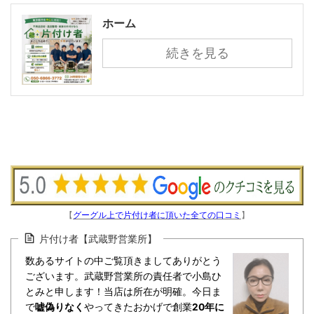
ホーム
続きを見る
【
グーグル上で片付け者に頂いた全ての口コミ
】
片付け者【武蔵野営業所】
数あるサイトの中ご覧頂きましてありがとう
ございます。武蔵野営業所の責任者で小島ひ
とみと申します！当店は所在が明確。今日ま
で
嘘偽りなく
やってきたおかげで創業
20年に