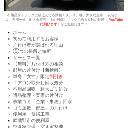
不用品をトラックに積込んでる動画！タンス、棚、大きな座卓、 衣装ケー
ス、布団一式、耐火金庫等｜上の画像クリックで約３０秒の動画【
YouTube
に飛びます
】がご覧頂けます！
ホーム
初めて利用するお客様
片付け者が選ばれる理由
⑤つの長所と短所
サービス一覧
【無料】片付け方の相談
部屋の片付け【断捨離】
単身「女性」限定
割引き
エアコン取外し回収処分
不用品回収・粗大ゴミ処分
遺品整理・実家の片付け
事業ゴミ「企業・事務」回収
ゴミ屋敷「部屋」の片付け
便利屋・修繕工事
武蔵野市の便利屋
空き家管理・空き家整理