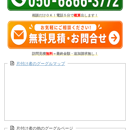
相談だけＯＫ！電話５分で
概算
出します！
訪問見積
無料
＝最終金額・追加請求無し！
片付け者のグーグルマップ
片付け者の他のグーグルページ