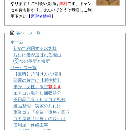
なり
ます！ご相談や見積は
無料
です、キャン
セル費も掛かりませんのでどうぞ気軽にご利
用下さい【
運営者情報
】
各ページ一覧
ホーム
初めて利用するお客様
片付け者が選ばれる理由
⑤つの長所と短所
サービス一覧
【無料】片付け方の相談
部屋の片付け【断捨離】
単身「女性」限定
割引き
エアコン取外し回収処分
不用品回収・粗大ゴミ処分
遺品整理・実家の片付け
事業ゴミ「企業・事務」回収
ゴミ屋敷「部屋」の片付け
便利屋・修繕工事