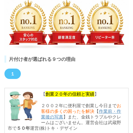
片付け者が選ばれる９つの理由
１
【
創業２０年の信頼と実績
】
２００２年に便利屋で創業し今日まで
お
客様の多くの困ったを
解決
【
作業前・作
業後の写真
】また、
金銭トラブルやクレ
ームはございません。運営会社は武蔵野
市で
５０年
運営(株)
トキ・デザイン