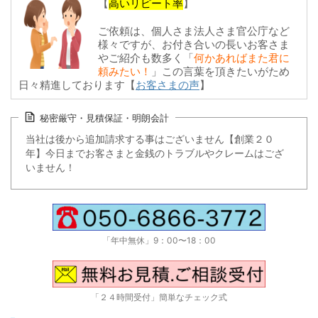
【
高いリピート率
】
ご依頼は、個人さま法人さま官公庁など
様々ですが、お付き合いの長いお客さま
やご紹介も数多く「
何かあればまた君に
頼みたい！
」この言葉を頂きたいがため
日々精進しております【
お客さまの声
】
秘密厳守・見積保証・明朗会計
当社は後から追加請求する事はございません【創業２０
年】今日までお客さまと金銭のトラブルやクレームはござ
いません！
「年中無休」9：00〜18：00
「２４時間受付」簡単なチェック式