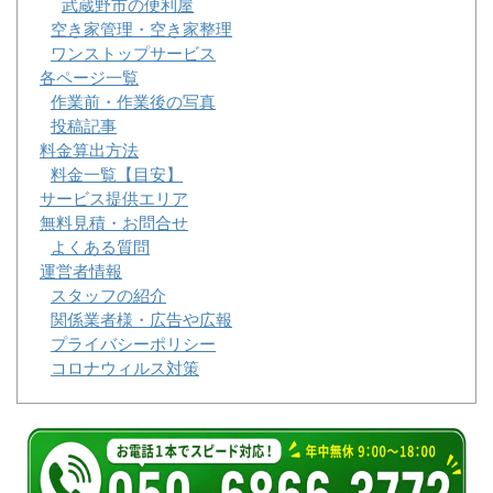
武蔵野市の便利屋
空き家管理・空き家整理
ワンストップサービス
各ページ一覧
作業前・作業後の写真
投稿記事
料金算出方法
料金一覧【目安】
サービス提供エリア
無料見積・お問合せ
よくある質問
運営者情報
スタッフの紹介
関係業者様・広告や広報
プライバシーポリシー
コロナウィルス対策