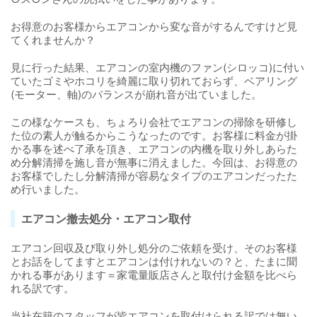
お得意のお客様からエアコンから変な音がするんですけど見
てくれませんか？
見に行った結果、エアコンの室内機のファン(シロッコ)に付い
ていたゴミやホコリを綺麗に取り切れておらず、ベアリング
(モーター、軸)のバランスが崩れ音が出ていました。
この様なケースも、ちょろり会社でエアコンの掃除を研修し
た位の素人が触るからこうなったのです。お客様に料金が掛
かる事を述べ了承を頂き、エアコンの内機を取り外しあらた
め分解清掃を施し音が無事に消えました。今回は、お得意の
お客様でしたし分解清掃が容易なタイプのエアコンだったた
め行いました。
エアコン撤去処分・エアコン取付
エアコン回収及び取り外し処分のご依頼を受け、そのお客様
とお話をしてますとエアコンは付けれないの？と、たまに聞
かれる事があります＝家電量販店さんと取付け金額を比べら
れる訳です。
当社在籍のスタッフが皆エアコンを取付けられる訳では無い