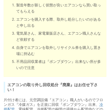
製造年数が新しく状態が良いエアコンなら買い取っ
てもらえる
エアコンを購入する際、取外し処分したいのがある
と申し出る
電気屋さん、家電量販店さん、エアコン職人さんな
ど依頼する
自身でエアコンを取外しリサイクル券を購入し置き
場に持込む
不用品回収業者は『ポンプダウン』出来ない所が多
いので注意
エアコンの取り外し回収処分『廃棄』はお任せ下さ
い！
片付け者には、元空調設備『エアコン』職人がいるのでフロ
ンガス『冷媒ガス』を正規に回収『ポンプダウン』出来、
冷
媒配管
、電線配管、冷媒配管の銅管の溶接から配管内などの