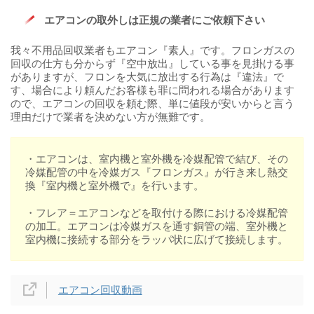
エアコンの取外しは正規の業者にご依頼下さい
我々不用品回収業者もエアコン『素人』です。フロンガスの
回収の仕方も分からず『空中放出』している事を見掛ける事
がありますが、フロンを大気に放出する行為は『違法』で
す、場合により頼んだお客様も罪に問われる場合があります
ので、エアコンの回収を頼む際、単に値段が安いからと言う
理由だけで業者を決めない方が無難です。
・エアコンは、室内機と室外機を冷媒配管で結び、その
冷媒配管の中を冷媒ガス『フロンガス』が行き来し熱交
換『室内機と室外機で』を行います。
・フレア＝エアコンなどを取付ける際における冷媒配管
の加工。エアコンは冷媒ガスを通す銅管の端、室外機と
室内機に接続する部分をラッパ状に広げて接続します。
エアコン回収動画