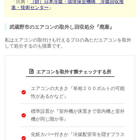
「出典：
（財）日本冷媒・環境保全機構 冷媒回収推
進・技術センター
」
武蔵野市のエアコンの取外し回収処分『廃棄』
私はエアコンの取付けも行えるプロの為ただエアコンを取外
して処分するのも慎重です。
エアコンを取外す際チェックする所
エアコンの大きさ『単相２００ボルトの可能
性があるかなど』
標準設置か『室外機が床置きで室内機と室外
機が同じ階か等』
化粧カバー付きか『冷媒配管等を隠すプラス