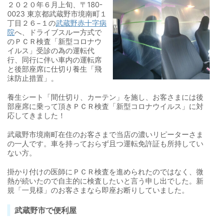
２０２０年６月上旬、〒180-
0023 東京都武蔵野市境南町１
丁目２６−１の
武蔵野赤十字病
院
へ、ドライブスルー方式で
のＰＣＲ検査「新型コロナウ
イルス」受診の為の運転代
行、同行に伴い車内の運転席
と後部座席に仕切り養生「飛
沫防止措置」。
養生シート「間仕切り、カーテン」を施し、お客さまには後
部座席に乗って頂きＰＣＲ検査「新型コロナウイルス」に対
応してきました！
武蔵野市境南町在住のお客さまで当店の濃いリピーターさま
の一人です。車を持っておらず且つ運転免許証も所持してい
ない方。
掛かり付けの医師にＰＣＲ検査を進められたのではなく、微
熱が続いたので自主的に検査したいと言う申し出でした。新
規「一見様」のお客さまなら即座お断りしていました。
武蔵野市で便利屋