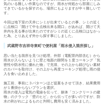
気のいる難しい作業なのですが、雨水が何処から部屋にしみ
てきているかを探すのも、場所にもよりますが中々難しいで
す。
今回は地下室の天井にシミが出来ているとの事、シミの近く
に点検口「開けて中を点検出来る開口」があれば、開けて天
井内を見る事が出来たのですがシミの近くに点検口はなかっ
た為、とりあえず外から探す事にしました。
武蔵野市吉祥寺東町で便利屋「雨水侵入箇所探し」
思い当たる箇所を見つけ処理。外部（電配菅内部含む）から
雨水が入らないように壁と地面の隙間を１度コーキング「気
密性や防水性に優れた物」で充填、その上から錆びない素材
のカバーを取付け、その上から再度コーキング処理し雨の侵
入を食い止めました。
施工前、事前に３パターンほど提案をさせて頂き、結果費用
が１番掛からないプランを選択。
雨水の侵入は電気の電線を伝って、躯体「コンクリートの建
物」のクラック「壁のヒビ」から伝ってが多いのですが、防
水の剥がれによるものと判明し費用も安く済みました。