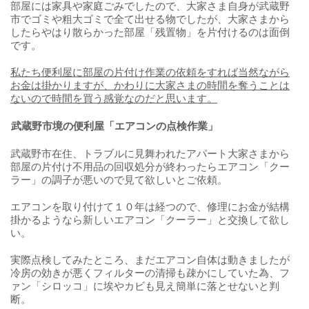
部屋には家具や家庭ごみでしたので、大家さま自身が武蔵野
市でゴミや粗大ゴミで全て出せる物でしたが、大家さまから
したらやはり散らかった部屋「残置物」を片付けるのは面倒
です。
私たち便利屋に部屋の片付け作業の依頼をすれば当然ながら
お金は掛かりますが、かわりに大家さまの時間を奪うことは
ないので時間を買う感覚なのだと思います。
武蔵野市境の便利屋「エアコンの点検作業」
武蔵野市在住、トラブルに見舞われたアパート大家さまから
部屋の片付け不用品の回収処分が終わったらエアコン「クー
ラー」の調子が悪いので見て欲しいとご依頼。
エアコンを取り付けて１０年は経つので、修理にお金が結構
掛かるようなら新しいエアコン「クーラー」と交換して欲し
い。
実際点検してみたところ、まだエアコン自体は動きましたが
冷房の効きが悪くフィルターの清掃も疎かにしていた為、フ
ァン「シロッコ」に埃やカビも見え簡単に落とせないと判
断。