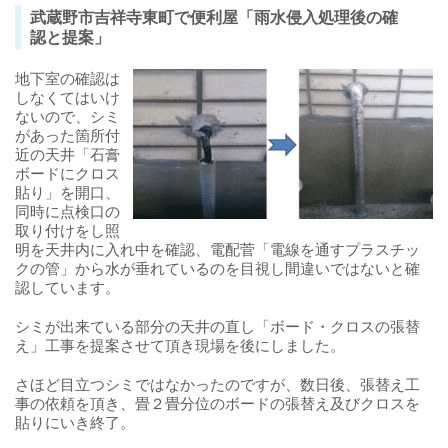
武蔵野市吉祥寺東町で便利屋「雨水侵入処理後の確
認と提案」
地下室の確認は
しなくてはいけ
ないので、シミ
があった箇所付
近の天井「石膏
ボードにクロス
貼り」を開口、
同時に点検口の
取り付けをし照
明を天井内に入れ中を確認、電配菅「電線を通すプラスチッ
クの管」から水が垂れているのを目視し間違いではないと確
認しています。
シミが出来ている部分の天井の直し「ボード・クロスの張替
え」工事を提案させて頂き現場を後にしました。
さほど目立つシミではなかったのですが、数日後、張替え工
事の依頼を頂き、畳２畳分位のボードの張替え及びクロスを
貼りにいき終了。