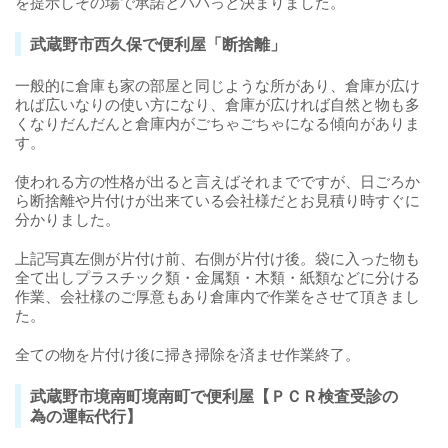
を提示しその場で承諾とパパっと決まりました。
武蔵野市西久保で便利屋「断捨離」
一般的に倉庫も家の部屋と同じような所があり、倉庫が広け
れば広いなりの使い方になり、倉庫が広ければ自然と物も多
くなりだんだんと倉庫内がごちゃごちゃになる傾向がありま
す。
使われる方の性格が出ると言えばそれまでですが、日ごろか
ら断捨離や片付けが出来ている会社様だとお見積り時すぐに
分かりました。
上記写真左側が片付け前、右側が片付け後。袋に入った物も
全て出しプラスチック類・金属類・木類・紙類などに分ける
作業、会社様のご厚意もあり倉庫内で作業をさせて頂きまし
た。
全ての物を片付け後に掃き掃除を済ませ作業終了。
武蔵野市境南町境南町で便利屋【ＰＣＲ検査受診の
為の運転代行】