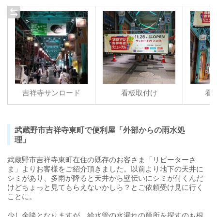
吉祥寺サンロード
看板取付け
看
武蔵野市吉祥寺東町で便利屋「外部からの雨水処
理」
武蔵野市吉祥寺東町在住の既存のお客さま「リピーターさ
ま」よりお客様をご紹介頂きました。以前より地下の天井に
シミがあり、多雨が降ると天井から壁伝いにシミが付くんだ
けどちょっと見てもらえないかしら？とご依頼受け見に行く
ことに。
少し余談となりますが、給水管の水漏れの箇所を探すのも根