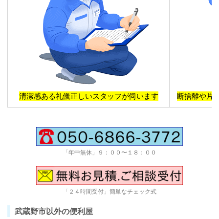
清潔感ある礼儀正しいスタッフが伺います
断捨離や片
「年中無休」９：００〜１８：００
「２４時間受付」簡単なチェック式
武蔵野市以外の便利屋