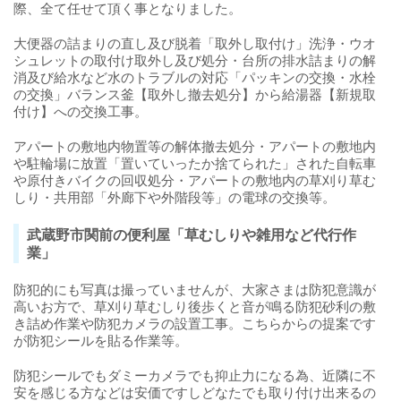
際、全て任せて頂く事となりました。
大便器の詰まりの直し及び脱着「取外し取付け」洗浄・ウオ
シュレットの取付け取外し及び処分・台所の排水詰まりの解
消及び給水など水のトラブルの対応「パッキンの交換・水栓
の交換」バランス釜【取外し撤去処分】から給湯器【新規取
付け】への交換工事。
アパートの敷地内物置等の解体撤去処分・アパートの敷地内
や駐輪場に放置「置いていったか捨てられた」された自転車
や原付きバイクの回収処分・アパートの敷地内の草刈り草む
しり・共用部「外廊下や外階段等」の電球の交換等。
武蔵野市関前の便利屋「草むしりや雑用など代行作
業」
防犯的にも写真は撮っていませんが、大家さまは防犯意識が
高いお方で、草刈り草むしり後歩くと音が鳴る防犯砂利の敷
き詰め作業や防犯カメラの設置工事。こちらからの提案です
が防犯シールを貼る作業等。
防犯シールでもダミーカメラでも抑止力になる為、近隣に不
安を感じる方などは安価ですしどなたでも取り付け出来るの