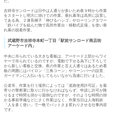
た。
吉祥寺サンロードは日中は人通りが多いため夜９時から作業
をスタートし明方に掛けての作業。垂れ幕等は高所に設置し
てある為、２連長梯子「伸びるハシゴ」やローリングタワー
「鉄パイプを組んだ物で高所作業台・移動式足場」を使い垂
れ幕の脱着作業。
武蔵野市吉祥寺本町一丁目「駅前サンロード商店街
アーケード内」
中央に吊られている大きな看板は、アーケード上部からワイ
ヤーで吊られているのですが、電動で下せる為下に下ろして
から新しい看板と交換。夜の作業と言え人通りはあるため看
板の周囲にはパイロン「三角コーン」やコーンバーの設置、
ガードマンに人払いをしてもらいながら迅速に行いました。
公道等、作業を行う場所によっては「道路使用許可証」を最
寄りの警察署に取りに行かなければならず、申請し許可が降
りるまで時間も掛かり面倒なのですが、そのような時間の掛
かる事前準備などにさく作業はなく、作業当日は人海戦術
「人を多く使い」で一晩でパットさま変わりさせる仕事内容
です。