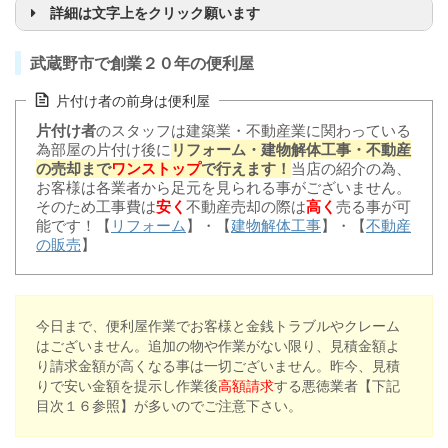
詳細は文字上をクリック願います
武蔵野市で創業２０年の便利屋
片付け者の前身は便利屋
片付け者
のスタッフは建築業・不動産業に関わっている
為部屋の片付け後に
リフォーム・建物解体工事・不動産
の売却まで
ワンストップ
で行えます！
当店の紹介の為、
お客様は各業者から足元を見られる事がございません。
そのため工事費は
安く
不動産売却の際は
高く
売る事が可
能です！【
リフォーム
】・【
建物解体工事
】・【
不動産
の販売
】
今日まで、便利屋作業でお客様と金銭トラブルやクレーム
はございません。追加の物や作業がない限り、見積金額よ
り請求金額が高くなる事は一切ございません。昨今、見積
りで安い金額を提示し作業後
高額請求
する悪徳業者【下記
目次１６参照】が多いのでご注意下さい。