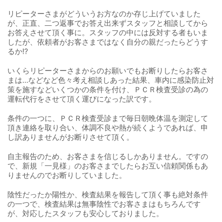
リピーターさまがどういうお方なのか存じ上げていました
が、正直、二つ返事でお答え出来ずスタッフと相談してから
お答えさせて頂く事に。スタッフの中には反対する者もいま
したが、依頼者がお客さまではなく自分の親だったらどうす
るか!?
いくらリピーターさまからのお願いでもお断りしたらお客さ
まは...などなど色々考え相談しあった結果、車内に感染防止対
策を施すなどいくつかの条件を付け、ＰＣＲ検査受診の為の
運転代行をさせて頂く運びになった訳です。
条件の一つに、ＰＣＲ検査受診まで毎日朝晩体温を測定して
頂き連絡を取り合い、体調不良や熱が続くようであれば、申
し訳ありませんがお断りさせて頂く。
自主報告のため、お客さまを信じるしかありません。ですの
で、新規「一見様」のお客さまでしたらお互い信頼関係もあ
りませんのでお断りしていました。
陰性だったか陽性か、検査結果を報告して頂く事も絶対条件
の一つで、検査結果は無事陰性でお客さまはもちろんです
が、対応したスタッフも安心しておりました。