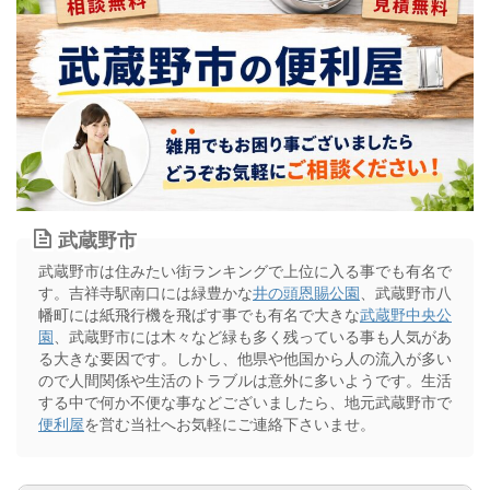
武蔵野市
武蔵野市は住みたい街ランキングで上位に入る事でも有名で
す。吉祥寺駅南口には緑豊かな
井の頭恩賜公園
、武蔵野市八
幡町には紙飛行機を飛ばす事でも有名で大きな
武蔵野中央公
園
、武蔵野市には木々など緑も多く残っている事も人気があ
る大きな要因です。しかし、他県や他国から人の流入が多い
ので人間関係や生活のトラブルは意外に多いようです。生活
する中で何か不便な事などございましたら、地元武蔵野市で
便利屋
を営む当社へお気軽にご連絡下さいませ。