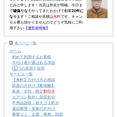
とみと申します！当店は所在が明確。今日ま
で
嘘偽りなく
やってきたおかげで創業
20年に
なり
ます！ご相談や見積は
無料
です、キャン
セル費も掛かりませんのでどうぞ気軽にご利
用下さい【
運営者情報
】
各ページ一覧
ホーム
初めて利用するお客様
片付け者が選ばれる理由
⑤つの長所と短所
サービス一覧
【無料】片付け方の相談
部屋の片付け【断捨離】
単身「女性」限定
割引き
エアコン取外し回収処分
不用品回収・粗大ゴミ処分
遺品整理・実家の片付け
事業ゴミ「企業・事務」回収