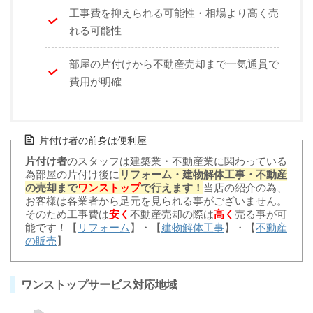
工事費を抑えられる可能性・相場より高く売
れる可能性
部屋の片付けから不動産売却まで一気通貫で
費用が明確
片付け者の前身は便利屋
片付け者
のスタッフは建築業・不動産業に関わっている
為部屋の片付け後に
リフォーム・建物解体工事・不動産
の売却まで
ワンストップ
で行えます！
当店の紹介の為、
お客様は各業者から足元を見られる事がございません。
そのため工事費は
安く
不動産売却の際は
高く
売る事が可
能です！【
リフォーム
】・【
建物解体工事
】・【
不動産
の販売
】
ワンストップサービス対応地域