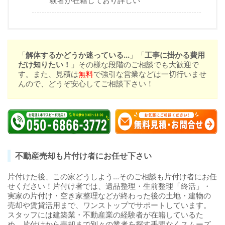
験者が在籍しており詳しい
「
解体するかどうか迷っている...
」「
工事に掛かる費用
だけ知りたい！
」その様な段階のご相談でも大歓迎で
す。また、見積は
無料
で強引な営業などは一切行いませ
んので、どうぞ安心してご相談下さい！
不動産売却も片付け者にお任せ下さい
片付けた後、この家どうしよう…そのご相談も片付け者にお任
せください！片付け者では、遺品整理・生前整理「終活」・
実家の片付け・空き家整理などが終わった後の土地・建物の
売却や賃貸活用まで、ワンストップでサポートしています。
スタッフには建築業・不動産業の経験者が在籍しているた
め、片付けから売却まで別々の業者を探す手間なくスムーズ