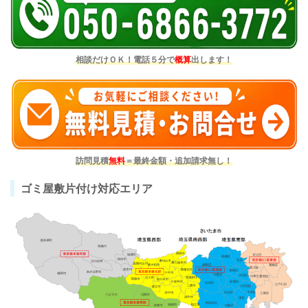
相談だけＯＫ！電話５分で
概算
出します！
訪問見積
無料
＝最終金額・追加請求無し！
ゴミ屋敷片付け対応エリア