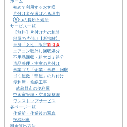
ホーム
初めて利用するお客様
片付け者が選ばれる理由
⑤つの長所と短所
サービス一覧
【無料】片付け方の相談
部屋の片付け【断捨離】
単身「女性」限定
割引き
エアコン取外し回収処分
不用品回収・粗大ゴミ処分
遺品整理・実家の片付け
事業ゴミ「企業・事務」回収
ゴミ屋敷「部屋」の片付け
便利屋・修繕工事
武蔵野市の便利屋
空き家管理・空き家整理
ワンストップサービス
各ページ一覧
作業前・作業後の写真
投稿記事
料金算出方法