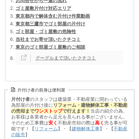
お問合せから一連の流れ
ゴミ屋敷片付け対応エリア
東京都内で解体含む片付け作業動画
東京都三鷹市でゴミ部屋の片付け
ゴミ部屋・ゴミ屋敷の危険性
当社までお寄せ頂いたクチコミ
東京のゴミ部屋ゴミ屋敷のご相談
グーグルまで頂いたクチコミ
片付け者の前身は便利屋
片付け者
のスタッフは建築業・不動産業に関わっている
為部屋の片付け後に
リフォーム・建物解体工事・不動産
の売却まで
ワンストップ
で行えます！
当店の紹介の為、
お客様は各業者から足元を見られる事がございません。
そのため工事費は
安く
不動産売却の際は
高く
売る事が可
能です！【
リフォーム
】・【
建物解体工事
】・【
不動産
の販売
】