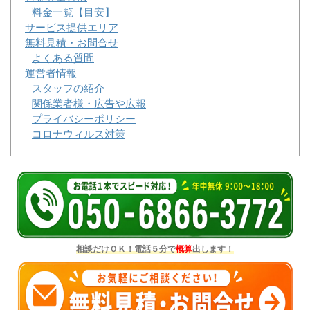
料金一覧【目安】
サービス提供エリア
無料見積・お問合せ
よくある質問
運営者情報
スタッフの紹介
関係業者様・広告や広報
プライバシーポリシー
コロナウィルス対策
相談だけＯＫ！電話５分で
概算
出します！