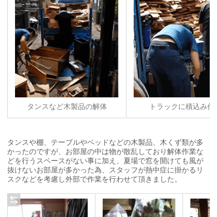
サービス対応可能地域
タンスなど木製品の解体
トラックに積込み作
リピーターさまやリピーターさまのご紹介であ
れば、
地域外
であっても作業を行っております。サ
ービス対応地域の詳細はお気軽にお問合わせ下さ
タンスや棚、テーブルやベッドなどの木製品、木くず類が多
い。
かったのですが、お部屋の中は物が散乱しており解体作業な
どを行うスペースがない事に加え、夏場で窓を開けても風が
抜けないお部屋が多かった為、スタッフが熱中症に掛かるリ
スクなどを考慮し外部で作業を行わせて頂きました。