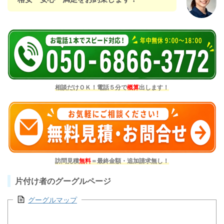
相談だけＯＫ！電話５分で
概算
出します！
訪問見積
無料
＝最終金額・追加請求無し！
片付け者のグーグルページ
グーグルマップ