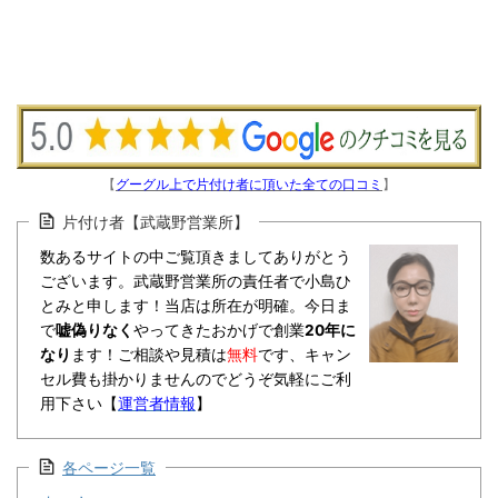
【
グーグル上で片付け者に頂いた全ての口コミ
】
片付け者【武蔵野営業所】
数あるサイトの中ご覧頂きましてありがとう
ございます。武蔵野営業所の責任者で小島ひ
とみと申します！当店は所在が明確。今日ま
で
嘘偽りなく
やってきたおかげで創業
20年に
なり
ます！ご相談や見積は
無料
です、キャン
セル費も掛かりませんのでどうぞ気軽にご利
用下さい【
運営者情報
】
各ページ一覧