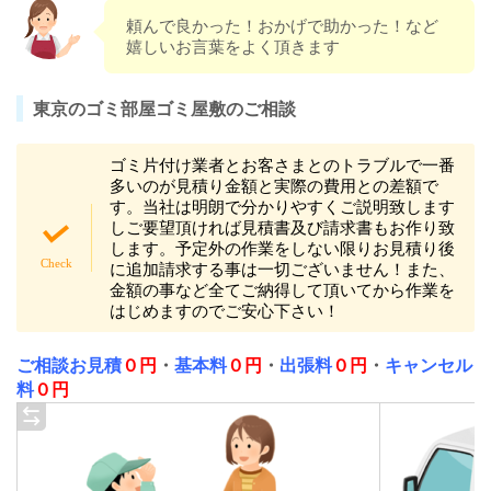
頼んで良かった！おかげで助かった！など
嬉しいお言葉をよく頂きます
東京のゴミ部屋ゴミ屋敷のご相談
ゴミ片付け業者とお客さまとのトラブルで一番
多いのが見積り金額と実際の費用との差額で
す。当社は明朗で分かりやすくご説明致します
しご要望頂ければ見積書及び請求書もお作り致
します。予定外の作業をしない限りお見積り後
に追加請求する事は一切ございません！また、
金額の事など全てご納得して頂いてから作業を
はじめますのでご安心下さい！
ご相談お見積
０円
・
基本料
０円
・
出張料
０円
・
キャンセル
料
０円