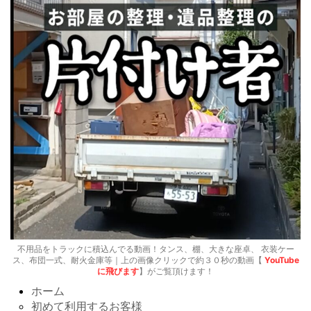
不用品をトラックに積込んでる動画！タンス、棚、大きな座卓、 衣装ケー
ス、布団一式、耐火金庫等｜上の画像クリックで約３０秒の動画【
YouTube
に飛びます
】がご覧頂けます！
ホーム
初めて利用するお客様