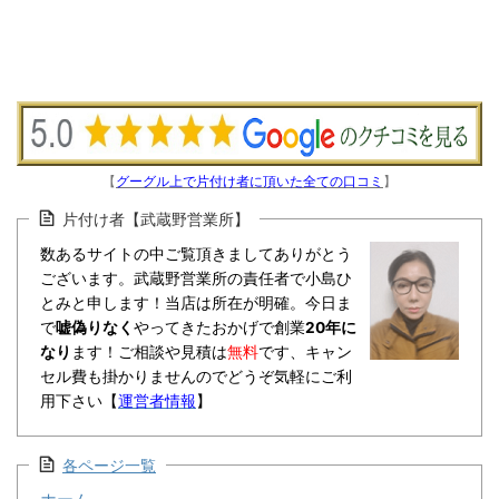
【
グーグル上で片付け者に頂いた全ての口コミ
】
片付け者【武蔵野営業所】
数あるサイトの中ご覧頂きましてありがとう
ございます。武蔵野営業所の責任者で小島ひ
とみと申します！当店は所在が明確。今日ま
で
嘘偽りなく
やってきたおかげで創業
20年に
なり
ます！ご相談や見積は
無料
です、キャン
セル費も掛かりませんのでどうぞ気軽にご利
用下さい【
運営者情報
】
各ページ一覧