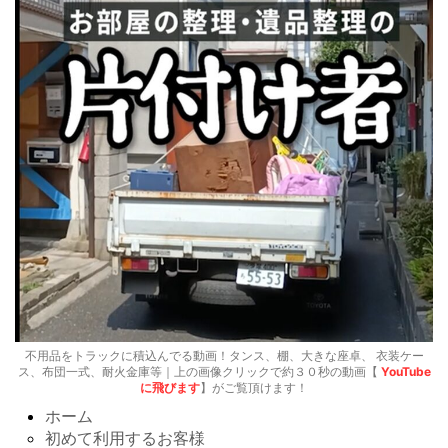
不用品をトラックに積込んでる動画！タンス、棚、大きな座卓、 衣装ケー
ス、布団一式、耐火金庫等｜上の画像クリックで約３０秒の動画【
YouTube
に飛びます
】がご覧頂けます！
ホーム
初めて利用するお客様