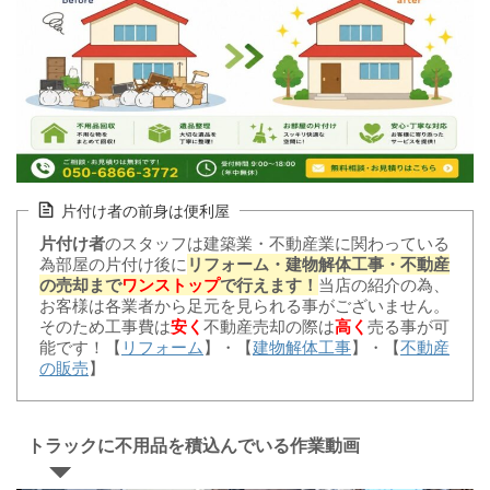
片付け者の前身は便利屋
片付け者
のスタッフは建築業・不動産業に関わっている
為部屋の片付け後に
リフォーム・建物解体工事・不動産
の売却まで
ワンストップ
で行えます！
当店の紹介の為、
お客様は各業者から足元を見られる事がございません。
そのため工事費は
安く
不動産売却の際は
高く
売る事が可
能です！【
リフォーム
】・【
建物解体工事
】・【
不動産
の販売
】
トラックに不用品を積込んでいる作業動画