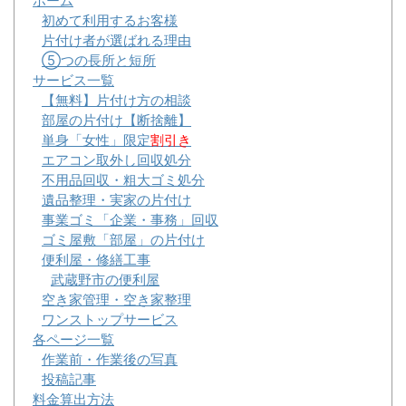
ホーム
初めて利用するお客様
片付け者が選ばれる理由
⑤つの長所と短所
サービス一覧
【無料】片付け方の相談
部屋の片付け【断捨離】
単身「女性」限定
割引き
エアコン取外し回収処分
不用品回収・粗大ゴミ処分
遺品整理・実家の片付け
事業ゴミ「企業・事務」回収
ゴミ屋敷「部屋」の片付け
便利屋・修繕工事
武蔵野市の便利屋
空き家管理・空き家整理
ワンストップサービス
各ページ一覧
作業前・作業後の写真
投稿記事
料金算出方法