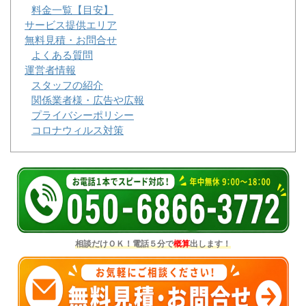
料金一覧【目安】
サービス提供エリア
無料見積・お問合せ
よくある質問
運営者情報
スタッフの紹介
関係業者様・広告や広報
プライバシーポリシー
コロナウィルス対策
相談だけＯＫ！電話５分で
概算
出します！