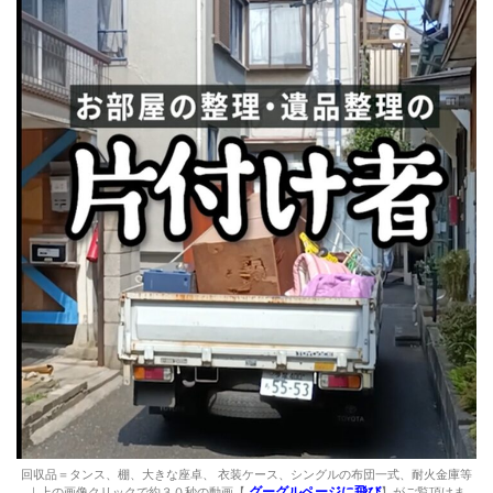
回収品＝タンス、棚、大きな座卓、 衣装ケース、シングルの布団一式、耐火金庫等
グーグルページに飛び
｜上の画像クリックで約３０秒の動画【
】がご覧頂けま