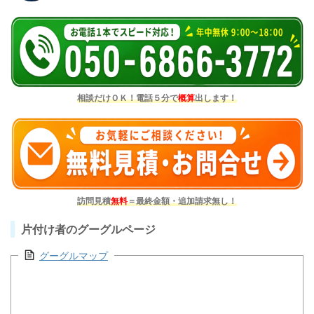
相談だけＯＫ！電話５分で
概算
出します！
訪問見積
無料
＝最終金額・追加請求無し！
片付け者のグーグルページ
グーグルマップ