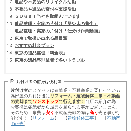
遺品や不要品のリサイクル活動
不要品や遺品の寄付や支援活動
ＳＤＧｓ！当社も取組んでいます
遺品整理・実家の片付け「壁や床の養生」
遺品整理・実家の片付け「仕分け作業動画」
東京で取扱い出来る品目類
おすすめ料金プラン
東京の遺品整理「料金表」
東京の遺品整理業者で多いトラブル
片付け者の前身は便利屋
片付け者
のスタッフは建築業・不動産業に関わっている
為部屋の片付け後に
リフォーム・建物解体工事・不動産
の売却まで
ワンストップ
で行えます！
当店の紹介の為、
お客様は各業者から足元を見られる事がございません。
そのため工事費は
安く
不動産売却の際は
高く
売る事が可
能です！【
リフォーム
】・【
建物解体工事
】・【
不動産
の販売
】