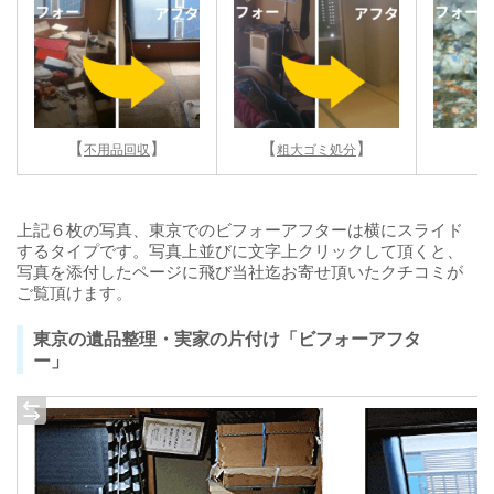
【
】
【
】
【
不用品回収
粗大ゴミ処分
上記６枚の写真、東京でのビフォーアフターは横にスライド
するタイプです。写真上並びに文字上クリックして頂くと、
写真を添付したページに飛び当社迄お寄せ頂いたクチコミが
ご覧頂けます。
東京の遺品整理・実家の片付け「ビフォーアフタ
ー」