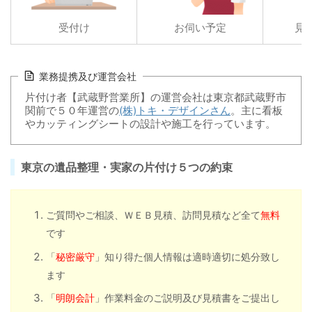
受付け
お伺い予定
見
業務提携及び運営会社
片付け者【武蔵野営業所】の運営会社は東京都武蔵野市
関前で５０年運営の
(株)トキ・デザインさん
。主に看板
やカッティングシートの設計や施工を行っています。
東京の遺品整理・実家の片付け５つの約束
ご質問やご相談、ＷＥＢ見積、訪問見積など全て
無料
です
「
秘密厳守
」知り得た個人情報は適時適切に処分致し
ます
「
明朗会計
」作業料金のご説明及び見積書をご提出し