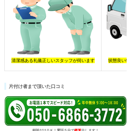
大切なお品の探し物や仕分け作業が得
清潔感ある礼儀正しいスタッフが伺います
状態良い物
意です！
片付け者まで頂いた口コミ
相談だけＯＫ！電話５分で
概算
出します！