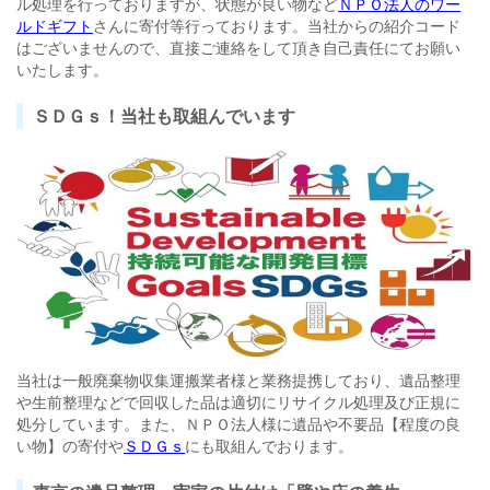
ル処理を行っておりますが、状態が良い物など
ＮＰＯ法人のワー
ルドギフト
さんに寄付等行っております。当社からの紹介コード
はございませんので、直接ご連絡をして頂き自己責任にてお願い
いたします。
ＳＤＧｓ！当社も取組んでいます
当社は一般廃棄物収集運搬業者様と業務提携しており、遺品整理
や生前整理などで回収した品は適切にリサイクル処理及び正規に
処分しています。また、ＮＰＯ法人様に遺品や不要品【程度の良
い物】の寄付や
ＳＤＧｓ
にも取組んでおります。