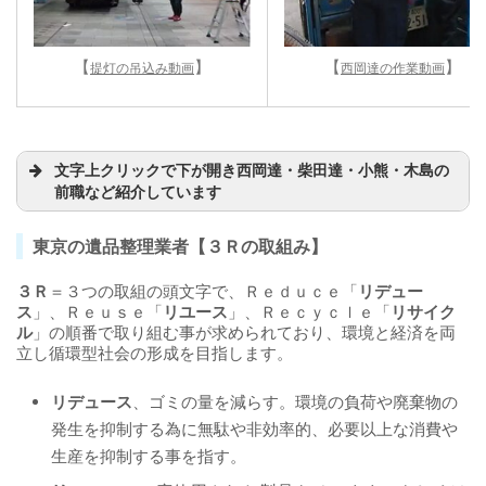
【
】
【
】
提灯の吊込み動画
西岡達の作業動画
文字上クリックで下が開き西岡達・柴田達・小熊・木島の
前職など紹介しています
東京の遺品整理業者【３Ｒの取組み】
３Ｒ
＝３つの取組の頭文字で、Ｒｅｄｕｃｅ「
リデュー
ス
」、Ｒｅｕｓｅ「
リユース
」、Ｒｅｃｙｃｌｅ「
リサイク
ル
」の順番で取り組む事が求められており、環境と経済を両
立し循環型社会の形成を目指します。
リデュース
、ゴミの量を減らす。環境の負荷や廃棄物の
発生を抑制する為に無駄や非効率的、必要以上な消費や
生産を抑制する事を指す。