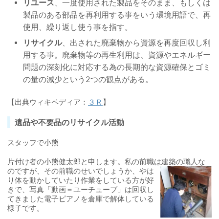
リユース
、一度使用された製品をそのまま、もしくは
製品のある部品を再利用する事をいう環境用語で、再
使用、繰り返し使う事を指す。
リサイクル
、出された廃棄物から資源を再度回収し利
用する事。廃棄物等の再生利用は、資源やエネルギー
問題の深刻化に対応する為の長期的な資源確保とゴミ
の量の減少という2つの観点がある。
【出典ウィキペディア：
３Ｒ
】
遺品や不要品のリサイクル活動
スタッフで小熊
片付け者の小熊健太郎と申します。私の前職は建築の職人な
のですが、その前職のせいでしょ
うか、やは
り体を動かしていたり作業をしている方が好
きで、写真「動画＝ユーチューブ」は回収し
てきました電子ピアノを倉庫で解体している
様子です。