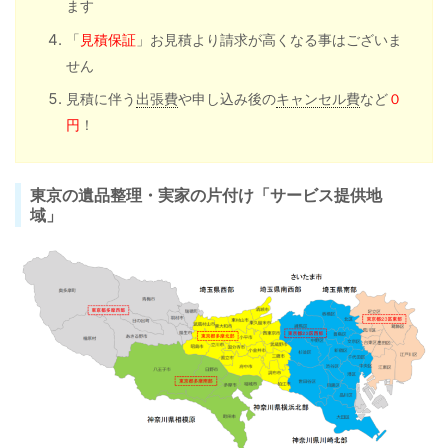
ます
「
見積保証
」お見積より請求が高くなる事はございま
せん
見積に伴う
出張費
や申し込み後の
キャンセル費
など
０
円
！
東京の遺品整理・実家の片付け「サービス提供地
域」