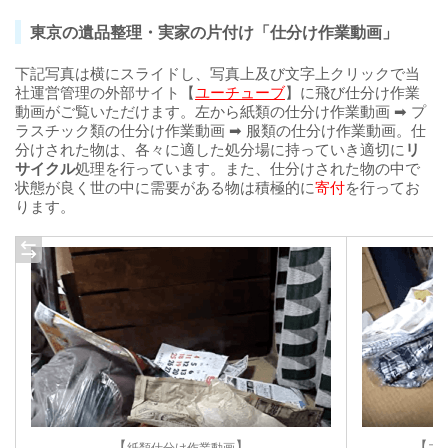
東京の遺品整理・実家の片付け「仕分け作業動画」
下記写真は横にスライドし、写真上及び文字上クリックで当
社運営管理の外部サイト【
ユーチューブ
】に飛び仕分け作業
動画がご覧いただけます。左から紙類の仕分け作業動画 ➡ プ
ラスチック類の仕分け作業動画 ➡ 服類の仕分け作業動画。仕
分けされた物は、各々に適した処分場に持っていき適切に
リ
サイクル
処理を行っています。また、仕分けされた物の中で
状態が良く世の中に需要がある物は積極的に
寄付
を行ってお
ります。
【
】
【
紙類仕分け作業動画
プ