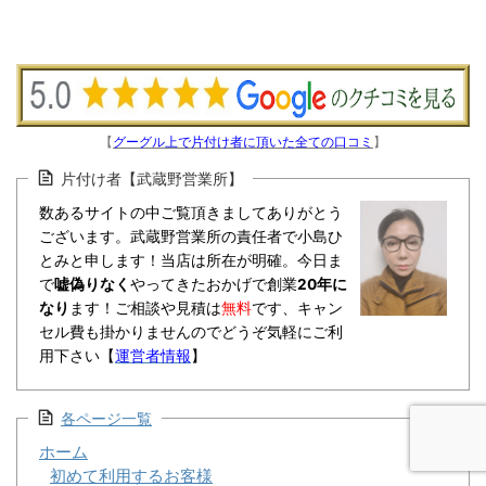
【
グーグル上で片付け者に頂いた全ての口コミ
】
片付け者【武蔵野営業所】
数あるサイトの中ご覧頂きましてありがとう
ございます。武蔵野営業所の責任者で小島ひ
とみと申します！当店は所在が明確。今日ま
で
嘘偽りなく
やってきたおかげで創業
20年に
なり
ます！ご相談や見積は
無料
です、キャン
セル費も掛かりませんのでどうぞ気軽にご利
用下さい【
運営者情報
】
各ページ一覧
ホーム
初めて利用するお客様