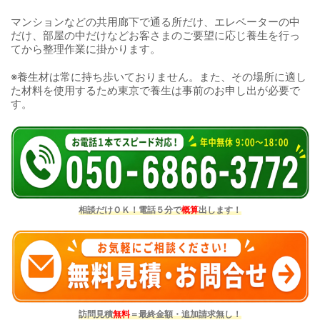
マンションなどの共用廊下で通る所だけ、エレベーターの中
だけ、部屋の中だけなどお客さまのご要望に応じ養生を行っ
てから整理作業に掛かります。
※養生材は常に持ち歩いておりません。また、その場所に適し
た材料を使用するため東京で養生は事前のお申し出が必要で
す。
相談だけＯＫ！電話５分で
概算
出します！
訪問見積
無料
＝最終金額・追加請求無し！