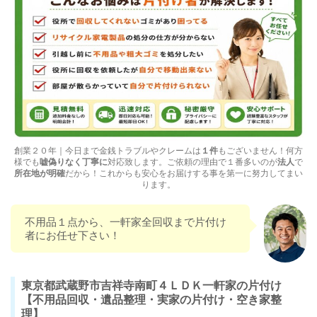
創業２０年｜今日まで金銭トラブルやクレームは
１件
もございません！何方
様でも
嘘偽りなく丁寧に
対応致します。ご依頼の理由で１番多いのが
法人
で
所在地が明確
だから！これからも安心をお届けする事を第一に努力してまい
ります。
不用品１点から、一軒家全回収まで片付け
者にお任せ下さい！
東京都武蔵野市吉祥寺南町４ＬＤＫ一軒家の片付け
【不用品回収・遺品整理・実家の片付け・空き家整
理】