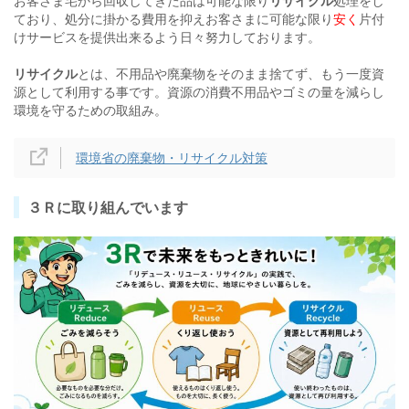
お客さま宅から回収してきた品は可能な限り
リサイクル
処理をし
ており、処分に掛かる費用を抑えお客さまに可能な限り
安く
片付
けサービスを提供出来るよう日々努力しております。
リサイクル
とは、不用品や廃棄物をそのまま捨てず、もう一度資
不用品
源として利用する事です。資源の消費
やゴミの量を減らし
環境を守るための取組み。
環境省の廃棄物・リサイクル対策
３Ｒに取り組んでいます