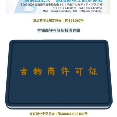
遺品整理士認定協会：第IS28067号
画面上、またはこの文字上クリックでグーグルページに飛び３０秒位の
古物商許可証所持者在籍
積み込み動画がご覧頂けます！
Bingマップ
Instagram
X(Twitter)
YouTube
東京都公安委員会：第306631103100号