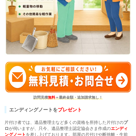
訪問見積
無料
＝最終金額・追加請求無し！
エンディングノートを
プレゼント
片付け者では、遺品整理士など多くの資格を所持した片付けの
プ
ロ
が伺いますが、只今、遺品整理士認定協会さま作成の
エンディ
ングノート
を差し上げております。部屋の片付けや断捨離・生前