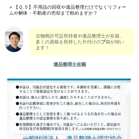
投稿した口コミ
+ 【Ｑ.５】不用品の回収や遺品整理だけでなくリフォー
ムや解体・不動産の売却まで頼めますか？
商品【サービス】
最新情報【投稿】
頂いた口コミ
古物商許可証所持者や遺品整理士が在籍、
多くの資格を所持した片付けの
プロ
が伺い
ます！
遺品整理士在籍