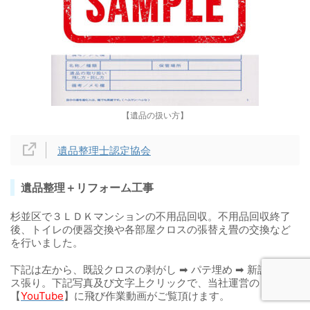
【遺品の扱い方】
遺品整理士認定協会
遺品整理＋リフォーム工事
杉並区で３ＬＤＫマンションの不用品回収。不用品回収終了
後、トイレの便器交換や各部屋クロスの張替え畳の交換など
を行いました。
下記は左から、既設クロスの剥がし ➡ パテ埋め ➡ 新設のクロ
ス張り。下記写真及び文字上クリックで、当社運営の
【
YouTube
】に飛び作業動画がご覧頂けます。