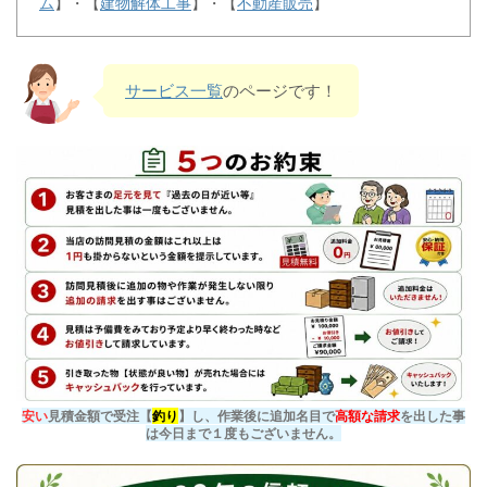
ム
】・【
建物解体工事
】・【
不動産販売
】
サービス一覧
のページです！
安い
見積金額で受注【
釣り
】し、作業後に追加名目で
高額な請求
を出した事
は今日まで１度もございません。