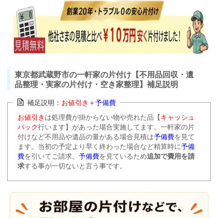
東京都武蔵野市の一軒家の片付け【不用品回収・遺
品整理・実家の片付け・空き家整理】補足説明
補足説明：
お値引き
＋
予備費
お値引き
は処理費が掛からない物や売れた品【
キャッシュ
バック
行います】があった場合実施してます。一軒家の片
付けなど不用品や遺品の量がある場合見積は
予備費
を見て
ます。
当初の予定より早く終わった場合など精算時に
予備
費
を引いてご請求。
予備費
を見ているため
追加で費用を請
求
する事が一切ないと言う事です。