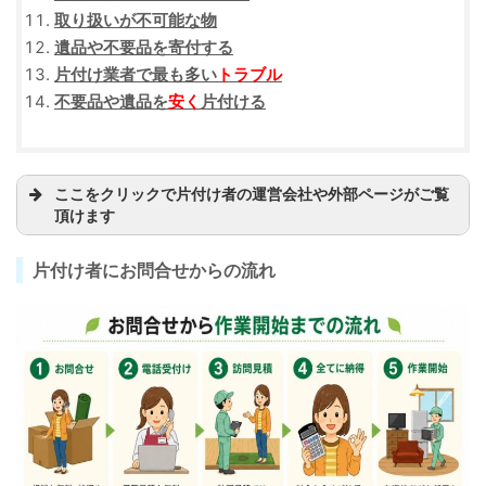
取り扱いが不可能な物
遺品や不要品を寄付する
片付け業者で最も多い
トラブル
不要品や遺品を
安く
片付ける
ここをクリックで片付け者の運営会社や外部ページがご覧
頂けます
片付け者にお問合せからの流れ
武蔵野市関前で５０年運営の【
(株)トキデザイン
】片付け者の運営会
社。看板のデザインから設計施工・保守メンテナンスを行っています。