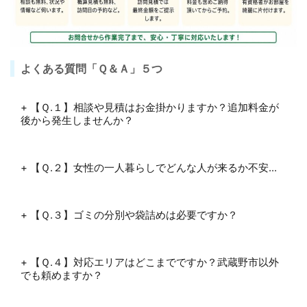
他にポスターやチラシの制作も行っています！
よくある質問「Ｑ＆Ａ」５つ
+ 【Ｑ.１】相談や見積はお金掛かりますか？追加料金が
後から発生しませんか？
+ 【Ｑ.２】女性の一人暮らしでどんな人が来るか不安...
サンロー
(株)トキデザイン様の手伝いをしに武蔵野市の吉祥寺駅前の【
ド商店街
】に年始用看板の吊込み作業に行ってきました。画像クリック
YouTube
にて
に飛び３０秒位の動画がご覧頂けます。
+ 【Ｑ.３】ゴミの分別や袋詰めは必要ですか？
グーグルマップ
+ 【Ｑ.４】対応エリアはどこまでですか？武蔵野市以外
でも頼めますか？
グーグル検索