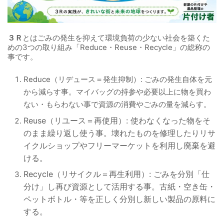
３Ｒ
とはごみの発生を抑えて環境負荷の少ない社会を築くた
めの3つの取り組み「Reduce・Reuse・Recycle」の総称の
事です。
Reduce（リデュース＝発生抑制）: ごみの発生自体を元
から減らす事。マイバッグの持参や必要以上に物を買わ
ない・もらわない事で資源の消費やごみの量を減らす。
Reuse（リユース＝再使用）: 使わなくなった物をそ
のまま繰り返し使う事。壊れたものを修理したりリサ
イクルショップやフリーマーケットを利用し廃棄を避
ける。
Recycle（リサイクル＝再生利用）: ごみを分別「仕
分け」し再び資源として活用する事。古紙・空き缶・
ペットボトル・等を正しく分別し新しい製品の原料に
する。