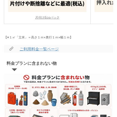
片付けEcoパック
【※１㎥「立米」＝高さ１ｍ×奥行１ｍ×幅１ｍ】
ご利用料金一覧ページ
料金プランに含まれない物