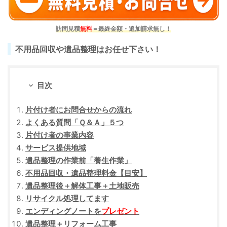
訪問見積
無料
＝最終金額・追加請求無し！
不用品回収や遺品整理はお任せ下さい！
目次
片付け者にお問合せからの流れ
よくある質問「Ｑ＆Ａ」５つ
片付け者の事業内容
サービス提供地域
遺品整理の作業前「養生作業」
不用品回収・遺品整理料金【目安】
遺品整理後＋解体工事＋土地販売
リサイクル処理してます
エンディングノートを
プレゼント
遺品整理＋リフォーム工事