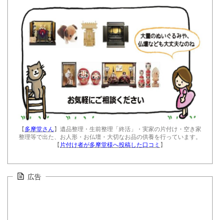
【
多摩堂さん
】遺品整理・生前整理「終活」・実家の片付け・空き家
整理等で出た、お人形・お仏壇・大切なお品の供養を行っています。
【
片付け者が多摩堂様へ投稿した口コミ
】
広告