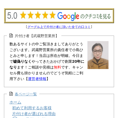
【
グーグル上で片付け者に頂いた全ての口コミ
】
片付け者【武蔵野営業所】
数あるサイトの中ご覧頂きましてありがとう
ございます。武蔵野営業所の責任者で小島ひ
とみと申します！当店は所在が明確。今日ま
で
嘘偽りなく
やってきたおかげで創業
20年に
なり
ます！ご相談や見積は
無料
です、キャン
セル費も掛かりませんのでどうぞ気軽にご利
用下さい【
運営者情報
】
各ページ一覧
ホーム
初めて利用するお客様
片付け者が選ばれる理由