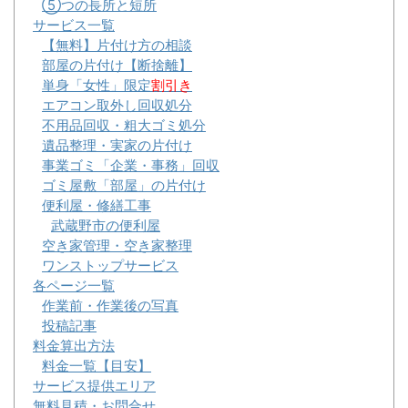
⑤つの長所と短所
サービス一覧
【無料】片付け方の相談
部屋の片付け【断捨離】
単身「女性」限定
割引き
エアコン取外し回収処分
不用品回収・粗大ゴミ処分
遺品整理・実家の片付け
事業ゴミ「企業・事務」回収
ゴミ屋敷「部屋」の片付け
便利屋・修繕工事
武蔵野市の便利屋
空き家管理・空き家整理
ワンストップサービス
各ページ一覧
作業前・作業後の写真
投稿記事
料金算出方法
料金一覧【目安】
サービス提供エリア
無料見積・お問合せ