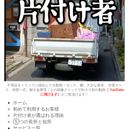
不用品をトラックに積込んでる動画！タンス、棚、大きな座卓、 衣装ケー
ス、布団一式、耐火金庫等｜上の画像クリックで約３０秒の動画【
YouTube
に飛びます
】がご覧頂けます！
ホーム
初めて利用するお客様
片付け者が選ばれる理由
⑤つの長所と短所
サービス一覧