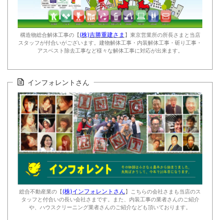
(株)吉勝重建さま
構造物総合解体工事の【
】東京営業所の所長さまと当店
スタッフが付合いがございます。建物解体工事・内装解体工事・斫り工事・
アスベスト除去工事など様々な解体工事に対応が出来ます。
インフォレントさん
(株)インフォレントさん
総合不動産業の【
】こちらの会社さまも当店のス
タッフと付合いの長い会社さまです。また、内装工事の業者さんのご紹介
や、ハウスクリーニング業者さんのご紹介なども頂いております。