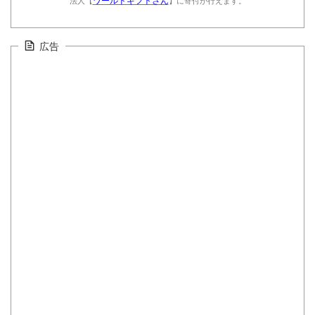
ワールドギフトさん
法人【
】に寄付が行えます。
広告