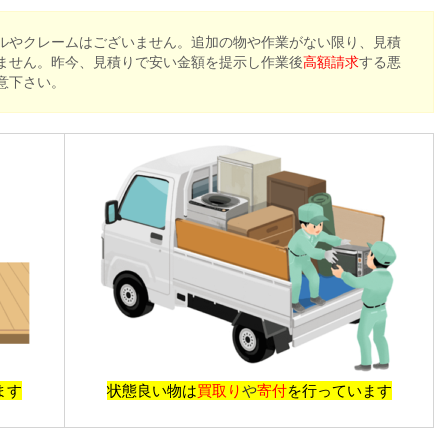
ルやクレームはございません。追加の物や作業がない限り、見積
ません。昨今、見積りで安い金額を提示し作業後
高額請求
する悪
意下さい。
ます
状態良い物は
買取り
や
寄付
を行っています