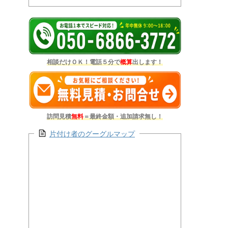
相談だけＯＫ！電話５分で
概算
出します！
訪問見積
無料
＝最終金額・追加請求無し！
片付け者のグーグルマップ