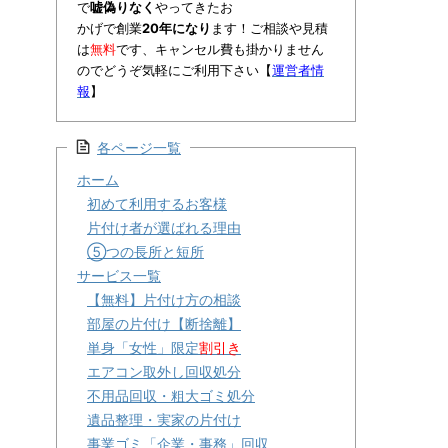
で
嘘偽りなく
やってきたお
かげで創業
20年になり
ます！ご相談や見積
は
無料
です、キャンセル費も掛かりません
のでどうぞ気軽にご利用下さい【
運営者情
報
】
各ページ一覧
ホーム
初めて利用するお客様
片付け者が選ばれる理由
⑤つの長所と短所
サービス一覧
【無料】片付け方の相談
部屋の片付け【断捨離】
単身「女性」限定
割引き
エアコン取外し回収処分
不用品回収・粗大ゴミ処分
遺品整理・実家の片付け
事業ゴミ「企業・事務」回収