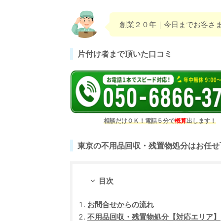
創業２０年｜今日までお客さ
片付け者まで頂いた口コミ
相談だけＯＫ！電話５分で
概算
出します！
東京の不用品回収・残置物処分はお任せ
目次
お問合せからの流れ
不用品回収・残置物処分【対応エリア】