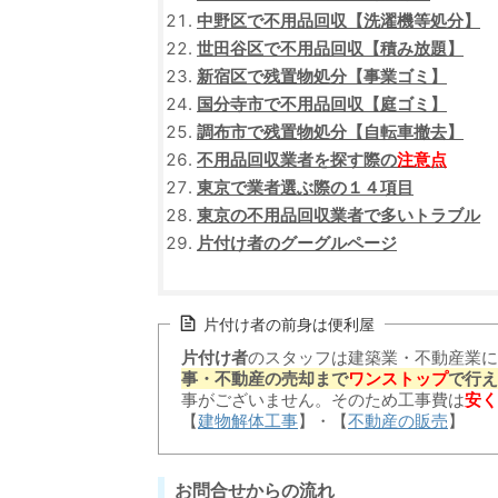
中野区で不用品回収【洗濯機等処分】
世田谷区で不用品回収【積み放題】
新宿区で残置物処分【事業ゴミ】
国分寺市で不用品回収【庭ゴミ】
調布市で残置物処分【自転車撤去】
不用品回収業者を探す際の
注意点
東京で業者選ぶ際の１４項目
東京の不用品回収業者で多いトラブル
片付け者のグーグルページ
片付け者の前身は便利屋
片付け者
のスタッフは建築業・不動産業に
事・不動産の売却まで
ワンストップ
で行え
事がございません。そのため工事費は
安く
【
建物解体工事
】・【
不動産の販売
】
お問合せからの流れ