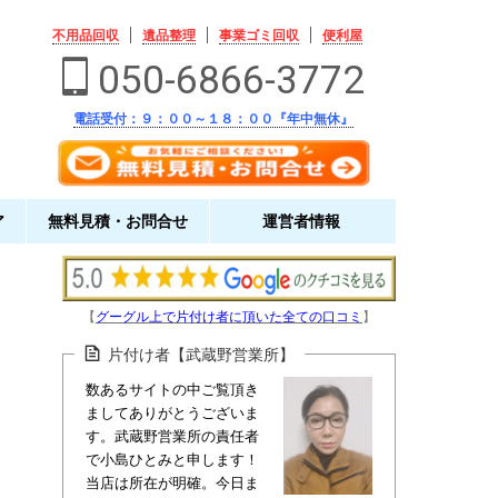
不用品回収
遺品整理
事業ゴミ回収
便利屋
050-6866-3772
電話受付：９：００～１８：００『年中無休』
ア
無料見積・お問合せ
運営者情報
【
グーグル上で片付け者に頂いた全ての口コミ
】
片付け者【武蔵野営業所】
数あるサイトの中ご覧頂き
ましてありがとうございま
す。武蔵野営業所の責任者
で小島ひとみと申します！
当店は所在が明確。今日ま