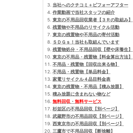
当社へのクチコミ＋ビフォーアフター
作業動画で当社スタッフの紹介
東京の不用品回収業者【３Ｒの取組み】
残置物や不用品のリサイクル活動
東京の残置物や不用品の寄付活動
ＳＤＧｓ！当社も取組んでいます
残置物処分・不用品回収【壁や床養生】
東京の不用品・残置物【料金算出方法】
不用品・残置物【回収出来る物】
不用品・残置物【単品料金】
家電リサイクル４品目料金表
東京の残置物・不用品【積み放題】
積み放題に含まれない物など
無料回収
・
無料サービス
杉並区の不用品回収【別ページ】
武蔵野市の不用品回収【別ページ】
西東京市の不用品回収【別ページ】
三鷹市で不用品回収【断捨離】