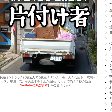
不用品をトラックに積込んでる動画！タンス、棚、大きな座卓、 衣装ケ
ース、布団一式、耐火金庫等｜上の画像クリックで約３０秒の動画【
YouTubeに飛びます
】がご覧頂けます！