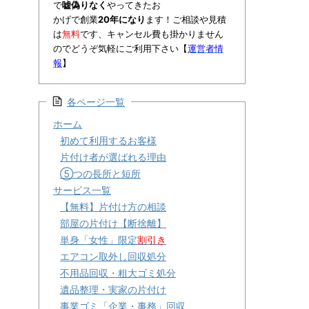
で
嘘偽りなく
やってきたお
かげで創業
20年になり
ます！ご相談や見積
は
無料
です、キャンセル費も掛かりません
のでどうぞ気軽にご利用下さい【
運営者情
報
】
各ページ一覧
ホーム
初めて利用するお客様
片付け者が選ばれる理由
⑤つの長所と短所
サービス一覧
【無料】片付け方の相談
部屋の片付け【断捨離】
単身「女性」限定
割引き
エアコン取外し回収処分
不用品回収・粗大ゴミ処分
遺品整理・実家の片付け
事業ゴミ「企業・事務」回収