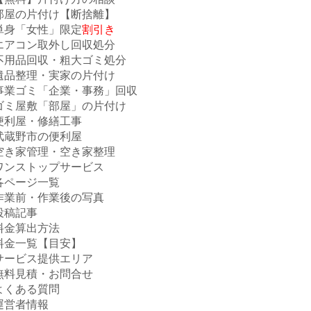
部屋の片付け【断捨離】
単身「女性」限定
割引き
エアコン取外し回収処分
不用品回収・粗大ゴミ処分
遺品整理・実家の片付け
事業ゴミ「企業・事務」回収
ゴミ屋敷「部屋」の片付け
便利屋・修繕工事
武蔵野市の便利屋
空き家管理・空き家整理
ワンストップサービス
各ページ一覧
作業前・作業後の写真
投稿記事
料金算出方法
料金一覧【目安】
サービス提供エリア
無料見積・お問合せ
よくある質問
運営者情報