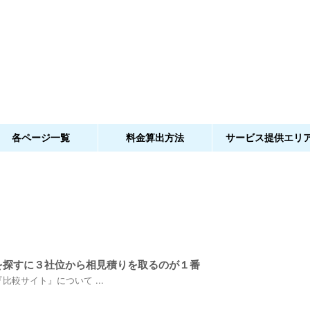
各ページ一覧
料金算出方法
サービス提供エリ
を探すに３社位から相見積りを取るのが１番
較サイト』について ...