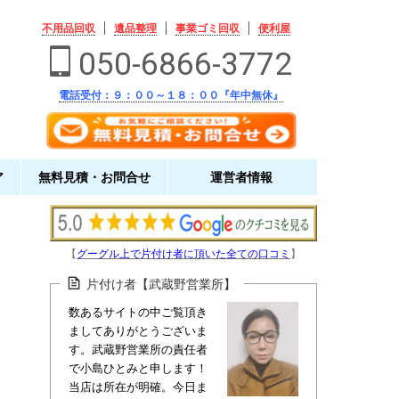
不用品回収
遺品整理
事業ゴミ回収
便利屋
050-6866-3772
電話受付：９：００～１８：００『年中無休』
ア
無料見積・お問合せ
運営者情報
【
グーグル上で片付け者に頂いた全ての口コミ
】
片付け者【武蔵野営業所】
数あるサイトの中ご覧頂き
ましてありがとうございま
す。武蔵野営業所の責任者
で小島ひとみと申します！
当店は所在が明確。今日ま