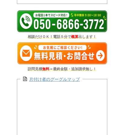
相談だけＯＫ！電話５分で
概算
出します！
訪問見積
無料
＝最終金額・追加請求無し！
片付け者のグーグルマップ