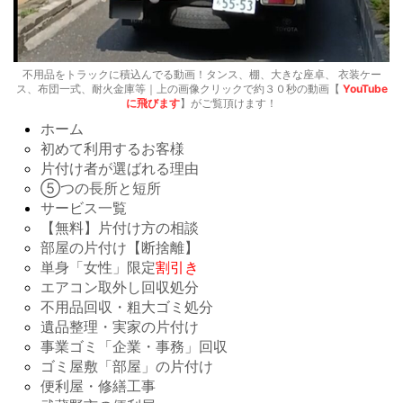
不用品をトラックに積込んでる動画！タンス、棚、大きな座卓、 衣装ケー
ス、布団一式、耐火金庫等｜上の画像クリックで約３０秒の動画【
YouTube
に飛びます
】がご覧頂けます！
ホーム
初めて利用するお客様
片付け者が選ばれる理由
⑤つの長所と短所
サービス一覧
【無料】片付け方の相談
部屋の片付け【断捨離】
単身「女性」限定
割引き
エアコン取外し回収処分
不用品回収・粗大ゴミ処分
遺品整理・実家の片付け
事業ゴミ「企業・事務」回収
ゴミ屋敷「部屋」の片付け
便利屋・修繕工事