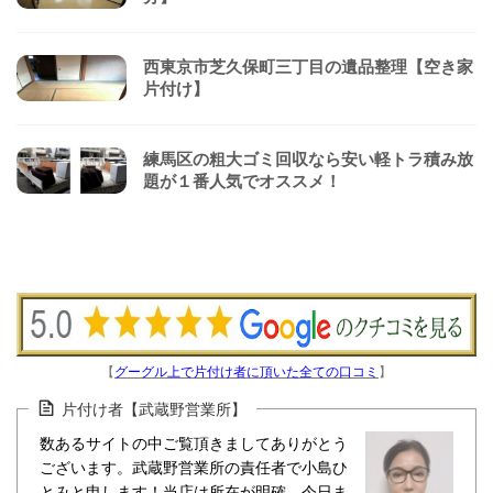
西東京市芝久保町三丁目の遺品整理【空き家
片付け】
練馬区の粗大ゴミ回収なら安い軽トラ積み放
題が１番人気でオススメ！
【
グーグル上で片付け者に頂いた全ての口コミ
】
片付け者【武蔵野営業所】
数あるサイトの中ご覧頂きましてありがとう
ございます。武蔵野営業所の責任者で小島ひ
とみと申します！当店は所在が明確。今日ま