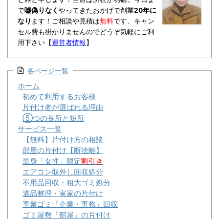
で
嘘偽りなく
やってきたおかげで創業
20年に
なり
ます！ご相談や見積は
無料
です、キャン
セル費も掛かりませんのでどうぞ気軽にご利
用下さい【
運営者情報
】
各ページ一覧
ホーム
初めて利用するお客様
片付け者が選ばれる理由
⑤つの長所と短所
サービス一覧
【無料】片付け方の相談
部屋の片付け【断捨離】
単身「女性」限定
割引き
エアコン取外し回収処分
不用品回収・粗大ゴミ処分
遺品整理・実家の片付け
事業ゴミ「企業・事務」回収
ゴミ屋敷「部屋」の片付け