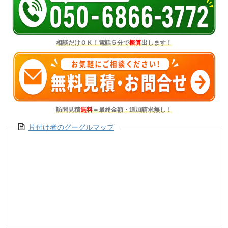
相談だけＯＫ！電話５分で
概算
出します！
訪問見積
無料
＝最終金額・追加請求無し！
片付け者のグーグルマップ