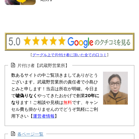
【
グーグル上で片付け者に頂いた全ての口コミ
】
片付け者【武蔵野営業所】
数あるサイトの中ご覧頂きましてありがとう
ございます。武蔵野営業所の責任者で小島ひ
とみと申します！当店は所在が明確。今日ま
で
嘘偽りなく
やってきたおかげで創業
20年に
なり
ます！ご相談や見積は
無料
です、キャン
セル費も掛かりませんのでどうぞ気軽にご利
用下さい【
運営者情報
】
各ページ一覧