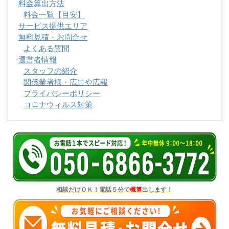
料金算出方法
料金一覧【目安】
サービス提供エリア
無料見積・お問合せ
よくある質問
運営者情報
スタッフの紹介
関係業者様・広告や広報
プライバシーポリシー
コロナウィルス対策
相談だけＯＫ！電話５分で
概算
出します！