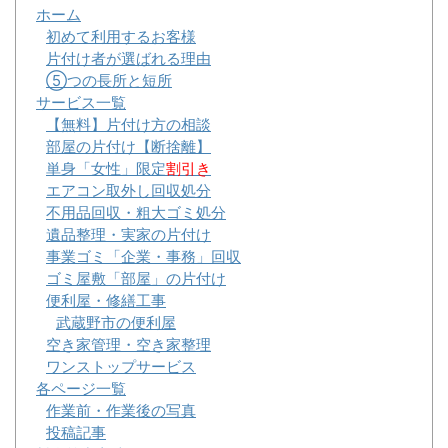
ホーム
初めて利用するお客様
片付け者が選ばれる理由
⑤つの長所と短所
サービス一覧
【無料】片付け方の相談
部屋の片付け【断捨離】
単身「女性」限定
割引き
エアコン取外し回収処分
不用品回収・粗大ゴミ処分
遺品整理・実家の片付け
事業ゴミ「企業・事務」回収
ゴミ屋敷「部屋」の片付け
便利屋・修繕工事
武蔵野市の便利屋
空き家管理・空き家整理
ワンストップサービス
各ページ一覧
作業前・作業後の写真
投稿記事