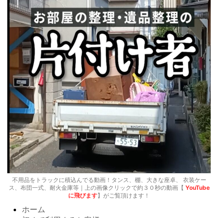
不用品をトラックに積込んでる動画！タンス、棚、大きな座卓、 衣装ケー
ス、布団一式、耐火金庫等｜上の画像クリックで約３０秒の動画【
YouTube
に飛びます
】がご覧頂けます！
ホーム