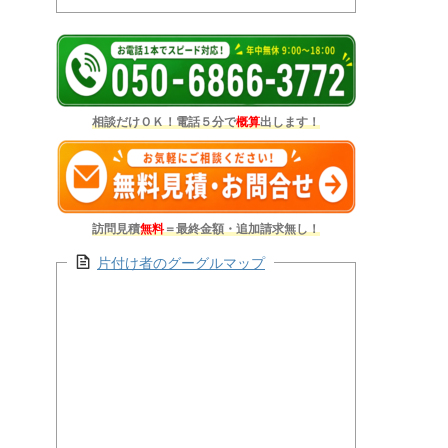
相談だけＯＫ！電話５分で
概算
出します！
訪問見積
無料
＝最終金額・追加請求無し！
片付け者のグーグルマップ