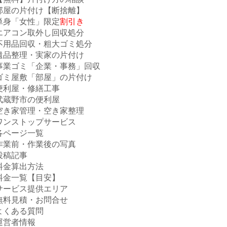
部屋の片付け【断捨離】
単身「女性」限定
割引き
エアコン取外し回収処分
不用品回収・粗大ゴミ処分
遺品整理・実家の片付け
事業ゴミ「企業・事務」回収
ゴミ屋敷「部屋」の片付け
便利屋・修繕工事
武蔵野市の便利屋
空き家管理・空き家整理
ワンストップサービス
各ページ一覧
作業前・作業後の写真
投稿記事
料金算出方法
料金一覧【目安】
サービス提供エリア
無料見積・お問合せ
よくある質問
運営者情報