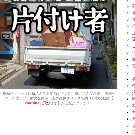
不用品をトラックに積込んでる動画！タンス、棚、大きな座卓、 衣装ケ
ース、布団一式、耐火金庫等｜上の画像クリックで約３０秒の動画【
YouTubeに飛びます
】がご覧頂けます！