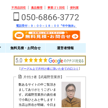
不用品回収
遺品整理
事業ゴミ回収
便利屋
050-6866-3772
電話受付：９：００～１８：００『年中無休』
ア
無料見積・お問合せ
運営者情報
【
グーグル上で片付け者に頂いた全ての口コミ
】
片付け者【武蔵野営業所】
数あるサイトの中ご覧頂き
ましてありがとうございま
す。武蔵野営業所の責任者
で小島ひとみと申します！
当店は所在が明確。今日ま