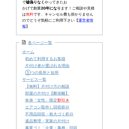
で
嘘偽りなく
やってきたお
かげで創業
20年になり
ます！ご相談や見積
は
無料
です、キャンセル費も掛かりません
のでどうぞ気軽にご利用下さい【
運営者情
報
】
各ページ一覧
ホーム
初めて利用するお客様
片付け者が選ばれる理由
⑤つの長所と短所
サービス一覧
【無料】片付け方の相談
部屋の片付け【断捨離】
単身「女性」限定
割引き
エアコン取外し回収処分
不用品回収・粗大ゴミ処分
遺品整理・実家の片付け
事業ゴミ「企業・事務」回収