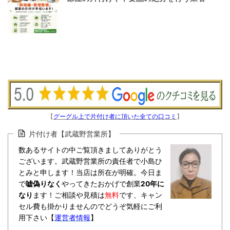
【
グーグル上で片付け者に頂いた全ての口コミ
】
片付け者【武蔵野営業所】
数あるサイトの中ご覧頂きましてありがとう
ございます。武蔵野営業所の責任者で小島ひ
とみと申します！当店は所在が明確。今日ま
で
嘘偽りなく
やってきたおかげで創業
20年に
なり
ます！ご相談や見積は
無料
です、キャン
セル費も掛かりませんのでどうぞ気軽にご利
用下さい【
運営者情報
】