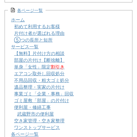
各ページ一覧
ホーム
初めて利用するお客様
片付け者が選ばれる理由
⑤つの長所と短所
サービス一覧
【無料】片付け方の相談
部屋の片付け【断捨離】
単身「女性」限定
割引き
エアコン取外し回収処分
不用品回収・粗大ゴミ処分
遺品整理・実家の片付け
事業ゴミ「企業・事務」回収
ゴミ屋敷「部屋」の片付け
便利屋・修繕工事
武蔵野市の便利屋
空き家管理・空き家整理
ワンストップサービス
各ページ一覧