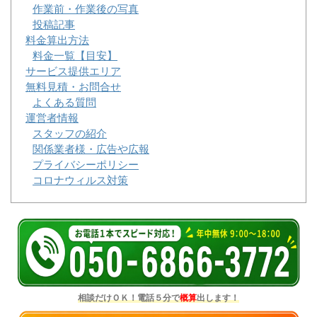
作業前・作業後の写真
投稿記事
料金算出方法
料金一覧【目安】
サービス提供エリア
無料見積・お問合せ
よくある質問
運営者情報
スタッフの紹介
関係業者様・広告や広報
プライバシーポリシー
コロナウィルス対策
相談だけＯＫ！電話５分で
概算
出します！