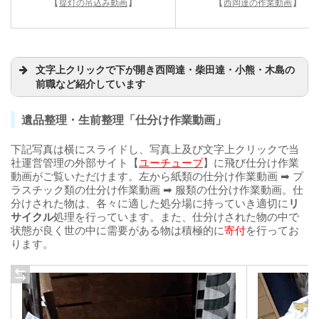
【
】
【
】
提灯の吊込み動画
西岡達の作業動画
文字上クリックで下が開き西岡達・柴田達・小熊・木島の
前職など紹介しています
遺品整理・生前整理「仕分け作業動画」
下記写真は横にスライドし、写真上及び文字上クリックで当
社運営管理の外部サイト【
ユーチューブ
】に飛び仕分け作業
動画がご覧いただけます。左から紙類の仕分け作業動画 ➡ プ
ラスチック類の仕分け作業動画 ➡ 服類の仕分け作業動画。仕
分けされた物は、各々に適した処分場に持っていき適切に
リ
サイクル
処理を行っています。また、仕分けされた物の中で
状態が良く世の中に需要がある物は積極的に
寄付
を行ってお
ります。