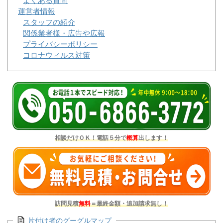
よくある質問
運営者情報
スタッフの紹介
関係業者様・広告や広報
プライバシーポリシー
コロナウィルス対策
相談だけＯＫ！電話５分で
概算
出します！
訪問見積
無料
＝最終金額・追加請求無し！
片付け者のグーグルマップ