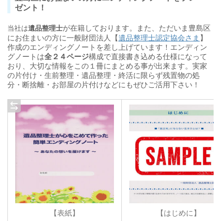
家を売却するので遺品を処分したい
ゼント！
一軒家の遺品整理を一括で頼みたい
が在籍しております。また、ただいま豊島区
当社は
遺品整理士
故人が残した空家の相談にのって欲しい
にお住まいの方に一般財団法人【
遺品整理士認定協会さま
】
作成のエンディングノートを差し上げています！エンディン
早急に片付けたいが人手がない
グノートは
全２４ページ
構成で直接書き込める仕様になって
おり、大切な情報をこの１冊にまとめる事が出来ます。実家
の片付け・生前整理・遺品整理・終活に限らず残置物の処
分・断捨離・お部屋の片付けなどにもぜひご活用下さい！
【表紙】
【はじめに】