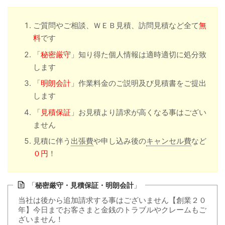
ご質問やご相談、ＷＥＢ見積、訪問見積など全て
無
料
です
「
秘密厳守
」知り得た個人情報は適時適切に処分致
します
「
明朗会計
」作業料金のご説明及び見積書をご提出
します
「
見積保証
」お見積より請求が高くなる事はござい
ません
見積に伴う
出張費
や申し込み後の
キャンセル費
など
０円
！
「
秘密厳守・見積保証・明朗会計
」
当社は後から追加請求する事はございません【創業２０
年】今日までお客さまと金銭のトラブルやクレームもご
ざいません！