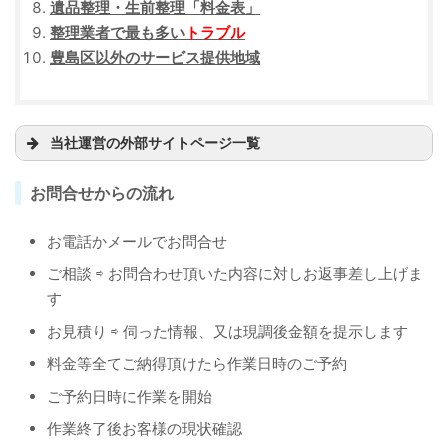
遺品整理・生前整理「料金表」
整理業者で最も多い
トラブル
豊島区以外のサービス提供地域
当社運営の外部サイトページ一覧
グーグルマップ
お問合せからの流れ
グーグル検索
お電話かメールでお問合せ
投稿ページ
ご相談 ⇨ お問合わせ頂いた内容に対しお返事差し上げま
口コミページ
す
ビジネスサイト
お見積り ⇨ 伺った情報、又は現調後金額を提示します
ツイッター
料金等全てご納得頂けたら作業日時のご予約
インスタグラム
ご予約日時に作業を開始
ライン公式
作業終了後お客様の現状確認
ユーチューブ