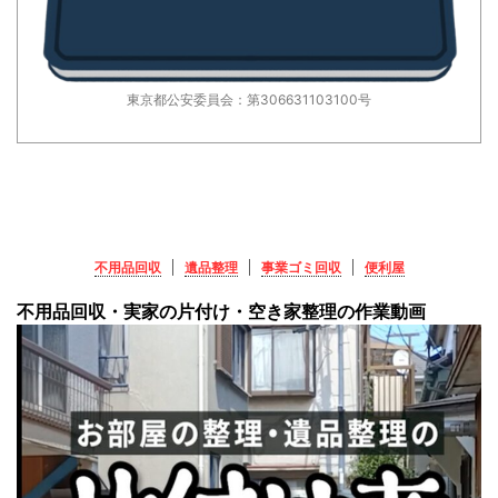
東京都公安委員会：第306631103100号
不用品回収
遺品整理
事業ゴミ回収
便利屋
不用品回収・実家の片付け・空き家整理の作業動画