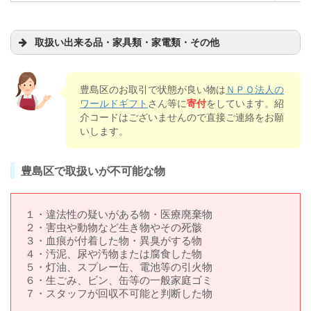
取扱い出来る品・家具類・家電類・その他
豊島区のお取引で状態が良い物は
ＮＰＯ法人の
ワールドギフト
さん等に
寄付
をしています。紹
介コードはございませんので直接ご連絡をお願
いします。
豊島区で取扱いが不可能な物
１・違法性の疑いがある物・医療廃棄物
２・害虫や動物など生き物やその死骸
３・血痕が付着した物・異臭がする物
４・汚泥、尿や汚物または腐食した物
５・灯油、スプレー缶、電池等の引火物
６・生ごみ、ビン、缶等の一般家庭ゴミ
７・スタッフが回収不可能と判断した物