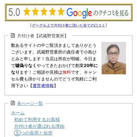
【
グーグル上で片付け者に頂いた全ての口コミ
】
片付け者【武蔵野営業所】
数あるサイトの中ご覧頂きましてありがとう
ございます。武蔵野営業所の責任者で小島ひ
とみと申します！当店は所在が明確。今日ま
で
嘘偽りなく
やってきたおかげで創業
20年に
なり
ます！ご相談や見積は
無料
です、キャン
セル費も掛かりませんのでどうぞ気軽にご利
用下さい【
運営者情報
】
各ページ一覧
ホーム
初めて利用するお客様
片付け者が選ばれる理由
⑤つの長所と短所