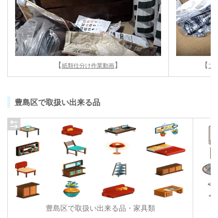
【
】
【
紙類仕分け作業動画
プ
豊島区で取扱い出来る品
豊島区で取扱い出来る品・家具類