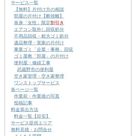
サービス一覧
【無料】片付け方の相談
部屋の片付け【断捨離】
単身「女性」限定
割引き
エアコン取外し回収処分
不用品回収・粗大ゴミ処分
遺品整理・実家の片付け
事業ゴミ「企業・事務」回収
ゴミ屋敷「部屋」の片付け
便利屋・修繕工事
武蔵野市の便利屋
空き家管理・空き家整理
ワンストップサービス
各ページ一覧
作業前・作業後の写真
投稿記事
料金算出方法
料金一覧【目安】
サービス提供エリア
無料見積・お問合せ