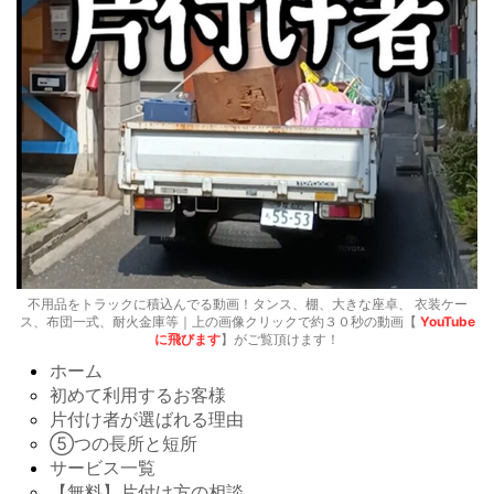
不用品をトラックに積込んでる動画！タンス、棚、大きな座卓、 衣装ケー
ス、布団一式、耐火金庫等｜上の画像クリックで約３０秒の動画【
YouTube
に飛びます
】がご覧頂けます！
ホーム
初めて利用するお客様
片付け者が選ばれる理由
⑤つの長所と短所
サービス一覧
【無料】片付け方の相談