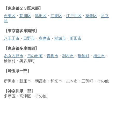
【東京都２３区東部】
台東区
・
荒川区
・
墨田区
・
江東区
・
江戸川区
・
葛飾区
・
足立
区
【東京都多摩南部】
八王子市
・
日野市
・
多摩市
・
稲城市
・
町田市
【東京都多摩西部】
あきる野市
・
日の出町
・
青梅市
・
羽村市
・
瑞穂町
・
福生市
・
檜原村・奥多摩町
【
埼玉県一部
】
所沢市・新座市・朝霞市・和光市・志木市・三芳町・その他
【
神奈川県一部
】
多摩区・高津区・その他