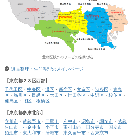
豊島区以外のサービス提供地域
遺品整理・生前整理のメインページ
【東京都２３区西部】
千代田区
・
中央区
・
港区
・
新宿区
・
文京区
・
渋谷区
・
豊島
区
・
品川区
・
目黒区
・
大田区
・
世田谷区
・
中野区
・
杉並区
・
練馬区
・
北区
・
板橋区
【東京都多摩北部】
立川市
・
武蔵野市
・
三鷹市
・
府中市
・
昭島市
・
調布市
・
武蔵
村山市
・
小金井市
・
小平市
・
東村山市
・
国分寺市
・
国立市
・
狛江市
・
東大和市
・
清瀬市
・
東久留米市
・
西東京市