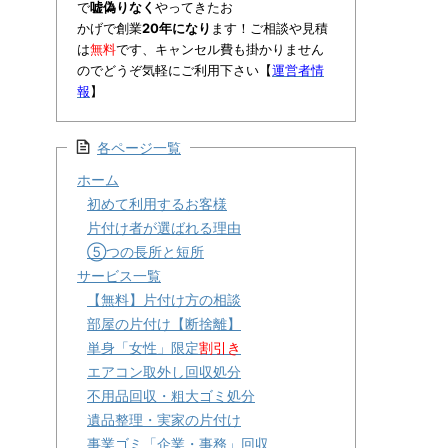
で
嘘偽りなく
やってきたお
かげで創業
20年になり
ます！ご相談や見積
は
無料
です、キャンセル費も掛かりません
のでどうぞ気軽にご利用下さい【
運営者情
報
】
各ページ一覧
ホーム
初めて利用するお客様
片付け者が選ばれる理由
⑤つの長所と短所
サービス一覧
【無料】片付け方の相談
部屋の片付け【断捨離】
単身「女性」限定
割引き
エアコン取外し回収処分
不用品回収・粗大ゴミ処分
遺品整理・実家の片付け
事業ゴミ「企業・事務」回収