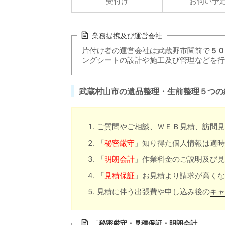
受付け
お伺い予
業務提携及び運営会社
片付け者の運営会社は武蔵野市関前で
５０
ングシートの設計や施工及び管理などを行
武蔵村山市の遺品整理・生前整理５つの
ご質問やご相談、ＷＥＢ見積、訪問見
「
秘密厳守
」知り得た個人情報は適時
「
明朗会計
」作業料金のご説明及び見
「
見積保証
」お見積より請求が高くな
見積に伴う
出張費
や申し込み後の
キャ
「
秘密厳守・見積保証・明朗会計
」