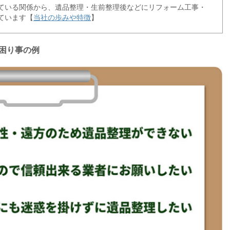
ている関係から、遺品整理・生前整理後などにリフォーム工事・
ています【
当社の歩みや特徴
】
困り事の例