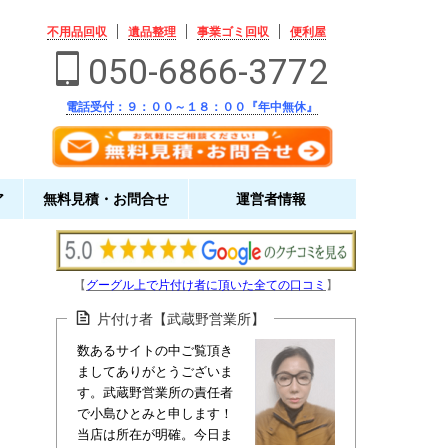
不用品回収
遺品整理
事業ゴミ回収
便利屋
050-6866-3772
電話受付：９：００～１８：００『年中無休』
ア
無料見積・お問合せ
運営者情報
【
グーグル上で片付け者に頂いた全ての口コミ
】
片付け者【武蔵野営業所】
数あるサイトの中ご覧頂き
ましてありがとうございま
す。武蔵野営業所の責任者
で小島ひとみと申します！
当店は所在が明確。今日ま