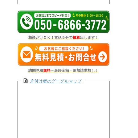
相談だけＯＫ！電話５分で
概算
出します！
訪問見積
無料
＝最終金額・追加請求無し！
片付け者のグーグルマップ