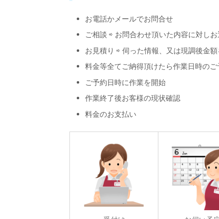
グーグル検索
お電話かメールでお問合せ
投稿ページ
ご相談 ⇨ お問合わせ頂いた内容に対し
口コミページ
お見積り ⇨ 伺った情報、又は現調後金
ビジネスサイト
料金等全てご納得頂けたら作業日時のご
ツイッター
ご予約日時に作業を開始
インスタグラム
作業終了後お客様の現状確認
ライン公式
料金のお支払い
ユーチューブ