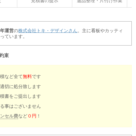
定
見積書の提示
遺品整理・片付け作業
年運営
の
株式会社トキ・デザインさん
。主に看板やカッティ
っています。
約束
積など全て
無料
です
適切に処分致します
積書をご提出します
る事はございません
ンセル費
など
０円
！