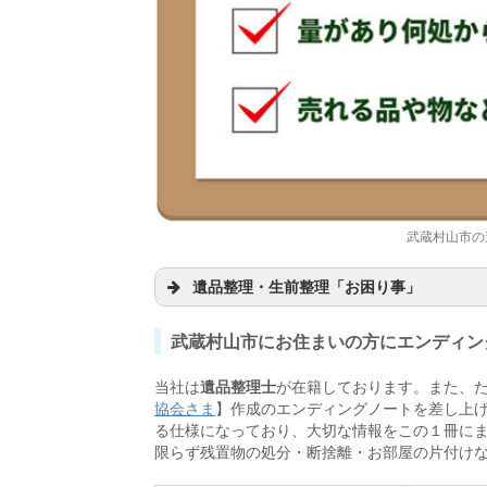
武蔵村山市の
遺品整理・生前整理「お困り事」
武蔵村山市にお住まいの方にエンディン
家を売却するので遺品を処分したい
当社は
遺品整理士
が在籍しております。また、
一軒家の遺品整理を一括で頼みたい
協会さま
】作成のエンディングノートを差し上
故人が残した空家の相談にのって欲
る仕様になっており、大切な情報をこの１冊に
限らず残置物の処分・断捨離・お部屋の片付け
早急に片付けたいが人手がない