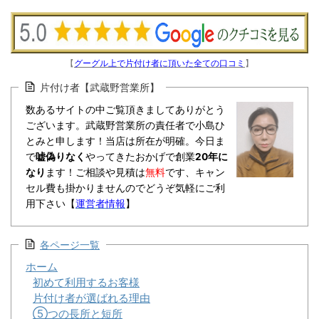
【
グーグル上で片付け者に頂いた全ての口コミ
】
片付け者【武蔵野営業所】
数あるサイトの中ご覧頂きましてありがとう
ございます。武蔵野営業所の責任者で小島ひ
とみと申します！当店は所在が明確。今日ま
で
嘘偽りなく
やってきたおかげで創業
20年に
なり
ます！ご相談や見積は
無料
です、キャン
セル費も掛かりませんのでどうぞ気軽にご利
用下さい【
運営者情報
】
各ページ一覧
ホーム
初めて利用するお客様
片付け者が選ばれる理由
⑤つの長所と短所