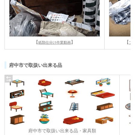
【
】
【
紙類仕分け作業動画
プ
府中市で取扱い出来る品
府中市で取扱い出来る品・家具類