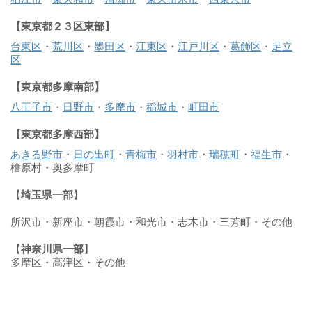
【東京都２３区東部】
台東区
・
荒川区
・
墨田区
・
江東区
・
江戸川区
・
葛飾区
・
足立
区
【東京都多摩南部】
八王子市
・
日野市
・
多摩市
・
稲城市
・
町田市
【東京都多摩西部】
あきる野市
・
日の出町
・
青梅市
・
羽村市
・
瑞穂町
・
福生市
・
檜原村・奥多摩町
【
埼玉県一部
】
所沢市・新座市・朝霞市・和光市・志木市・三芳町・その他
【
神奈川県一部
】
多摩区・高津区・その他