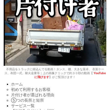
不用品をトラックに積込んでる動画！タンス、棚、大きな座卓、 衣装ケー
ス、布団一式、耐火金庫等｜上の画像クリックで約３０秒の動画【
YouTube
に飛びます
】がご覧頂けます！
ホーム
初めて利用するお客様
片付け者が選ばれる理由
⑤つの長所と短所
サービス一覧