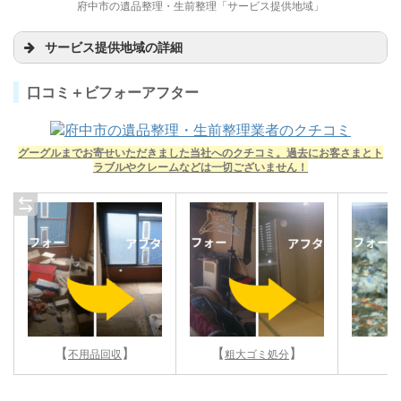
府中市の遺品整理・生前整理「サービス提供地域」
サービス提供地域の詳細
口コミ＋ビフォーアフター
グーグルまでお寄せいただきました当社へのクチコミ。過去にお客さまとト
ラブルやクレームなどは一切ございません！
【
】
【
】
【
不用品回収
粗大ゴミ処分