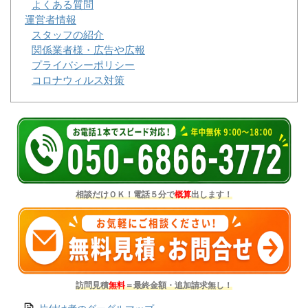
よくある質問
運営者情報
スタッフの紹介
関係業者様・広告や広報
プライバシーポリシー
コロナウィルス対策
相談だけＯＫ！電話５分で
概算
出します！
訪問見積
無料
＝最終金額・追加請求無し！