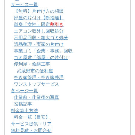
サービス一覧
【無料】片付け方の相談
部屋の片付け【断捨離】
単身「女性」限定
割引き
エアコン取外し回収処分
不用品回収・粗大ゴミ処分
遺品整理・実家の片付け
事業ゴミ「企業・事務」回収
ゴミ屋敷「部屋」の片付け
便利屋・修繕工事
武蔵野市の便利屋
空き家管理・空き家整理
ワンストップサービス
各ページ一覧
作業前・作業後の写真
投稿記事
料金算出方法
料金一覧【目安】
サービス提供エリア
無料見積・お問合せ