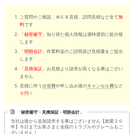
ご質問やご相談、ＷＥＢ見積、訪問見積など全て
無
料
です
「
秘密厳守
」知り得た個人情報は適時適切に処分致
します
「
明朗会計
」作業料金のご説明及び見積書をご提出
します
「
見積保証
」お見積より請求が高くなる事はござい
ません
見積に伴う
出張費
や申し込み後の
キャンセル費
など
０円
！
「
秘密厳守・見積保証・明朗会計
」
当社は後から追加請求する事はございません【創業２０
年】今日までお客さまと金銭のトラブルやクレームもご
ざいません！