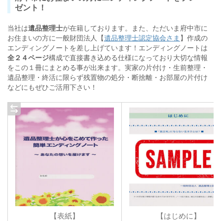
家を売却するので遺品を処分したい
ゼント！
一軒家の遺品整理を一括で頼みたい
当社は
遺品整理士
が在籍しております。また、ただいま府中市
に
故人が残した空家の相談にのって欲しい
お住まいの方に一般財団法人【
遺品整理士認定協会さま
】作成の
エンディングノートを差し上げています！エンディングノートは
早急に片付けたいが人手がない
全２４ページ
構成で直接書き込める仕様になっており大切な情報
をこの１冊にまとめる事が出来ます。実家の片付け・生前整理・
遺品整理・終活に限らず残置物の処分・断捨離・お部屋の片付け
などにもぜひご活用下さい！
【表紙】
【はじめに】