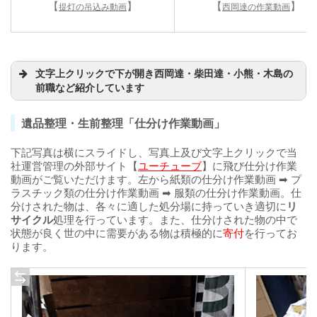
【
】
【
】
提灯の吊込み動画
西岡達の作業動画
文字上クリックで下が開き西岡達・柴田達・小熊・木島の
前職など紹介しています
遺品整理・生前整理「仕分け作業動画」
下記写真は横にスライドし、写真上及び文字上クリックで当
社運営管理の外部サイト【
ユーチューブ
】に飛び仕分け作業
動画がご覧いただけます。左から紙類の仕分け作業動画 ➡ プ
ラスチック類の仕分け作業動画 ➡ 服類の仕分け作業動画。仕
分けされた物は、各々に適した処分場に持っていき適切に
リ
サイクル
処理を行っています。また、仕分けされた物の中で
状態が良く世の中に需要がある物は積極的に
寄付
を行ってお
ります。