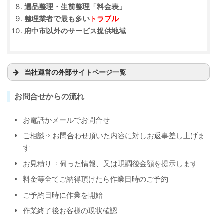
遺品整理・生前整理「料金表」
整理業者で最も多い
トラブル
府中市以外のサービス提供地域
当社運営の外部サイトページ一覧
グーグルマップ
お問合せからの流れ
グーグル検索
お電話かメールでお問合せ
投稿ページ
ご相談 ⇨ お問合わせ頂いた内容に対しお返事差し上げま
口コミページ
す
ビジネスサイト
お見積り ⇨ 伺った情報、又は現調後金額を提示します
ツイッター
料金等全てご納得頂けたら作業日時のご予約
インスタグラム
ご予約日時に作業を開始
ライン公式
作業終了後お客様の現状確認
ユーチューブ