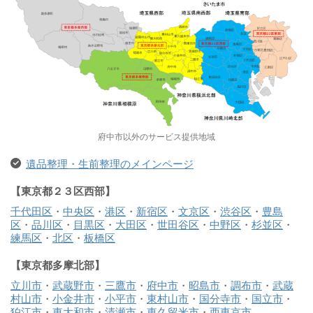
府中市以外のサービス提供地域
遺品整理・生前整理のメインページ
【東京都２３区西部】
千代田区
・
中央区
・
港区
・
新宿区
・
文京区
・
渋谷区
・
豊島
区
・
品川区
・
目黒区
・
大田区
・
世田谷区
・
中野区
・
杉並区
・
練馬区
・
北区
・
板橋区
【東京都多摩北部】
立川市
・
武蔵野市
・
三鷹市
・
府中市
・
昭島市
・
調布市
・
武蔵
村山市
・
小金井市
・
小平市
・
東村山市
・
国分寺市
・
国立市
・
狛江市
・
東大和市
・
清瀬市
・
東久留米市
・
西東京市