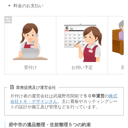
料金のお支払い
受付け
お伺い予定
見
業務提携及び運営会社
片付け者の運営会社は武蔵野市関前で
５０年運営
の
株式
会社トキ・デザインさん
。主に看板やカッティングシー
トの設計や施工及び管理などを行っています。
府中市の遺品整理・生前整理５つの約束