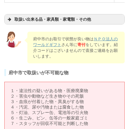
取扱い出来る品・家具類・家電類・その他
府中市のお取引で状態が良い物は
ＮＰＯ法人の
ワールドギフト
さん等に
寄付
をしています。紹
介コードはございませんので直接ご連絡をお願
いします。
府中市で取扱いが不可能な物
１・違法性の疑いがある物・医療廃棄物
２・害虫や動物など生き物やその死骸
３・血痕が付着した物・異臭がする物
４・汚泥、尿や汚物または腐食した物
５・灯油、スプレー缶、電池等の引火物
６・生ごみ、ビン、缶等の一般家庭ゴミ
７・スタッフが回収不可能と判断した物