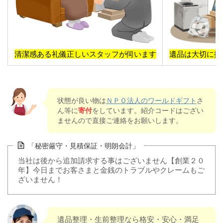
清潔感ある礼儀正しいスタッフが伺います
遺品は大切に扱
状態が良い物は
ＮＰＯ法人のワールドギフト
さ
ん等に
寄付
をしています。紹介コードはござい
ませんので直接ご連絡をお願いします。
「秘密厳守・見積保証・明朗会計」
当社は後から追加請求する事はございません【創業２０
年】今日までお客さまと金銭のトラブルやクレームもご
ざいません！
遺品整理・生前整理なら格安・安心・満足