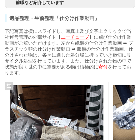
前職など紹介しています
遺品整理・生前整理「仕分け作業動画」
下記写真は横にスライドし、写真上及び文字上クリックで当
社運営管理の外部サイト【
ユーチューブ
】に飛び仕分け作業
動画がご覧いただけます。左から紙類の仕分け作業動画 ➡ プ
ラスチック類の仕分け作業動画 ➡ 服類の仕分け作業動画。仕
分けされた物は、各々に適した処分場に持っていき適切に
リ
サイクル
処理を行っています。また、仕分けされた物の中で
状態が良く世の中に需要がある物は積極的に
寄付
を行ってお
ります。