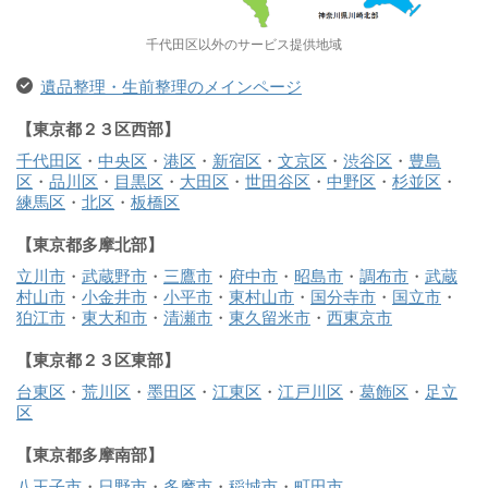
千代田区以外のサービス提供地域
遺品整理・生前整理のメインページ
【東京都２３区西部】
千代田区
・
中央区
・
港区
・
新宿区
・
文京区
・
渋谷区
・
豊島
区
・
品川区
・
目黒区
・
大田区
・
世田谷区
・
中野区
・
杉並区
・
練馬区
・
北区
・
板橋区
【東京都多摩北部】
立川市
・
武蔵野市
・
三鷹市
・
府中市
・
昭島市
・
調布市
・
武蔵
村山市
・
小金井市
・
小平市
・
東村山市
・
国分寺市
・
国立市
・
狛江市
・
東大和市
・
清瀬市
・
東久留米市
・
西東京市
【東京都２３区東部】
台東区
・
荒川区
・
墨田区
・
江東区
・
江戸川区
・
葛飾区
・
足立
区
【東京都多摩南部】
八王子市
・
日野市
・
多摩市
・
稲城市
・
町田市