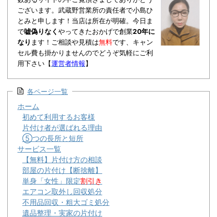
ございます。武蔵野営業所の責任者で小島ひ
とみと申します！当店は所在が明確。今日ま
で
嘘偽りなく
やってきたおかげで創業
20年に
なり
ます！ご相談や見積は
無料
です、キャン
セル費も掛かりませんのでどうぞ気軽にご利
用下さい【
運営者情報
】
各ページ一覧
ホーム
初めて利用するお客様
片付け者が選ばれる理由
⑤つの長所と短所
サービス一覧
【無料】片付け方の相談
部屋の片付け【断捨離】
単身「女性」限定
割引き
エアコン取外し回収処分
不用品回収・粗大ゴミ処分
遺品整理・実家の片付け