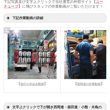
下記写真及び文字上クリックで当社運営の外部サイト【
ユー
チューブ
】に飛びスタッフの作業動画がご覧いただけます！
下記作業動画の詳細
【
】
【
】
提灯の吊込み動画
西岡達の作業動画
文字上クリックで下が開き西岡達・柴田達・小熊・木島の