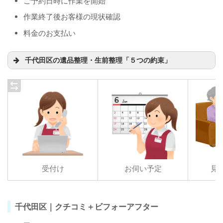
ご予約日時に作業を開始
作業終了後お客様の現状確認
料金のお支払い
千代田区の遺品整理・生前整理「５つの約束」
ご質問やご相談、ＷＥＢ見積、訪問見積など全
て
無料
です
「
秘密厳守
」知り得た個人情報は適時適切に処
分致します
「
明朗会計
」作業料金のご説明及び見積書をご
提出します
受付け
お伺い予定
見
「
見積保証
」お見積より請求が高くなる事はご
ざいません
見積に伴う
出張費
や申し込み後の
キャンセル費
千代田区｜クチコミ＋ビフォーアフター
など
０円
！