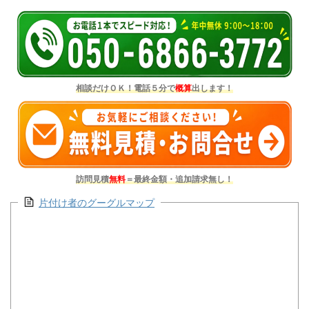
相談だけＯＫ！電話５分で
概算
出します！
訪問見積
無料
＝最終金額・追加請求無し！
片付け者のグーグルマップ