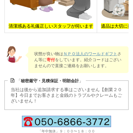
清潔感ある礼儀正しいスタッフが伺います
遺品は大切に扱
状態が良い物は
ＮＰＯ法人のワールドギフト
さ
ん等に
寄付
をしています。紹介コードはござい
ませんので直接ご連絡をお願いします。
「
秘密厳守・見積保証・明朗会計
」
当社は後から追加請求する事はございません【創業２０
年】今日までお客さまと金銭のトラブルやクレームもご
ざいません！
「年中無休」９：００〜１８：００