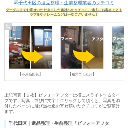
グーグルまでお寄せいただきました当社へのクチコミ。過去にお客さまとト
ラブルやクレームなどは一切ございません！
【
】
【
】
【
不用品回収
粗大ゴミ処分
上記写真【６枚】ビフォーアフターは横にスライドするタイ
プです。写真上並びに文字上クリックして頂くと、写真を添
付したページに飛び当社迄お寄せ頂いたクチコミがご覧頂け
ます。
千代田区｜遺品整理・生前整理「ビフォーアフタ