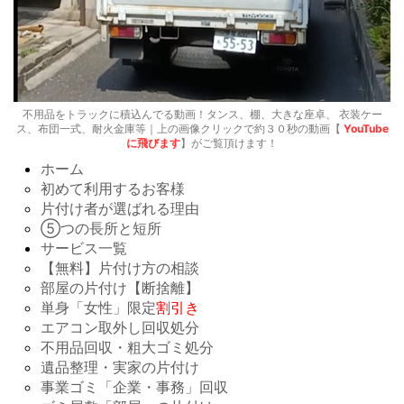
不用品をトラックに積込んでる動画！タンス、棚、大きな座卓、 衣装ケー
ス、布団一式、耐火金庫等｜上の画像クリックで約３０秒の動画【
YouTube
に飛びます
】がご覧頂けます！
ホーム
初めて利用するお客様
片付け者が選ばれる理由
⑤つの長所と短所
サービス一覧
【無料】片付け方の相談
部屋の片付け【断捨離】
単身「女性」限定
割引き
エアコン取外し回収処分
不用品回収・粗大ゴミ処分
遺品整理・実家の片付け
事業ゴミ「企業・事務」回収