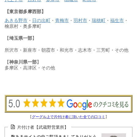
【東京都多摩西部】
あきる野市
・
日の出町
・
青梅市
・
羽村市
・
瑞穂町
・
福生市
・
檜原村・奥多摩町
【
埼玉県一部
】
所沢市・新座市・朝霞市・和光市・志木市・三芳町・その他
【
神奈川県一部
】
多摩区・高津区・その他
【
グーグル上で片付け者に頂いた全ての口コミ
】
片付け者【武蔵野営業所】
数あるサイトの中ご覧頂きましてありがとう