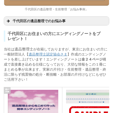
千代田区の遺品整理・生前整理「お悩み事例」
千代田区の遺品整理でのお悩み事
千代田区にお住まいの方にエンディングノートをプ
家を売却するので遺品を処分したい
レゼント！
一軒家の遺品整理を一括で頼みたい
遺品整理士
当社は
が在籍しておりますが、
東京にお住まいの方に
故人が残した空家の相談にのって欲しい
一般財団法人【
遺品整理士認定協会さま
】作成のエンディングノ
ートを差し上げています！エンディングノートは
全２４ページ
構
早急に片付けたいが人手がない
成で直接書き込める仕様になっており、
大切な情報をこの１冊に
まとめる事が出来ます。実家の片付け・生前整理・遺品整理・終
活に限らず残置物の処分・断捨離・お部屋の片付けなどにもぜひ
ご活用下さい！